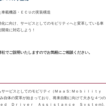
た車載機器・ＥＣＵの実装構造
動化に向け、サービスとしてのモビリティへと変革している車
術開発に対応しよう！
弊社でご説明いたしますのでお気軽にご相談ください。
サービスとしてのモビリティ（ＭａａＳ: Ｍｏｂｉｌｉｔｙ
組み自体の変革が始まっており、将来自動に向けて大きな４つの
ｃｅｄ Ｄｒｉｖｅｒ Ａｓｓｉｓｔａｎｃｅ Ｓｙｓｔｅｍ)