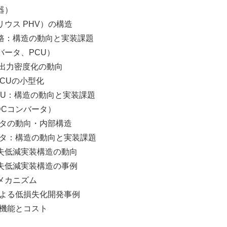
器）
 PHV）の構造
構造の動向と実装課題
タ、PCU）
力密度化の動向
Uの小型化
構造の動向と実装課題
Cコンバータ）
の動向・内部構造
：構造の動向と実装課題
減実装構造の動向
減実装構造の事例
カニズム
る低損失化開発事例
能とコスト