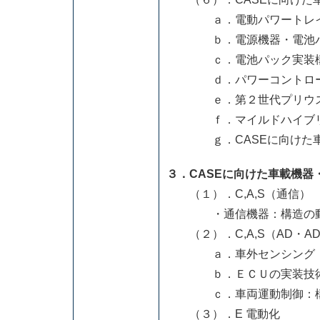
ａ．電動パワートレイ
ｂ．電源機器・電池パ
ｃ．電池パック実装構
ｄ．パワーコントロール
ｅ．第２世代プリウスの
ｆ．マイルドハイブリッ
ｇ．CASEに向けた車載
３．CASEに向けた車載機器
（１）．C,A,S（通信）
・通信機器：構造の動
（２）．C,A,S（AD・AD
ａ．車外センシング：構
ｂ．ＥＣＵの実装技術とA
ｃ．車両運動制御：構造
（３）．E 電動化