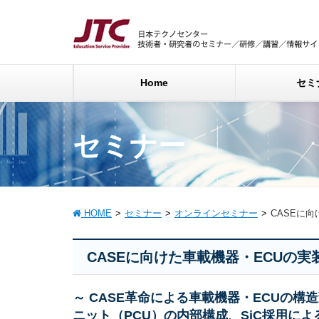
Home
セミ
セミナー
HOME
セミナー
オンラインセミナー
CASEに
CASEに向けた車載機器・ECUの
～ CASE革命による車載機器・ECUの
ニット（PCU）の内部構成、SiC採用によ