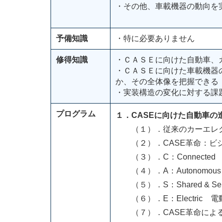
・その他、車載機器の動向を
予備知識
・特に必要ありません
修得知識
・ＣＡＳＥに向けた自動車、
・ＣＡＳＥに向けた車載機器
か、その全体像を把握できる
・実装構造の変化に対する課
プログラム
１．CASEに向けた自動車の
（１）．従来のカーエレク
（２）．CASE革命：ビジ
（３）．C：Connected
（４）．A：Autonomou
（５）．S：Shared & S
（６）．E：Electric 電
（７）．CASE革命による