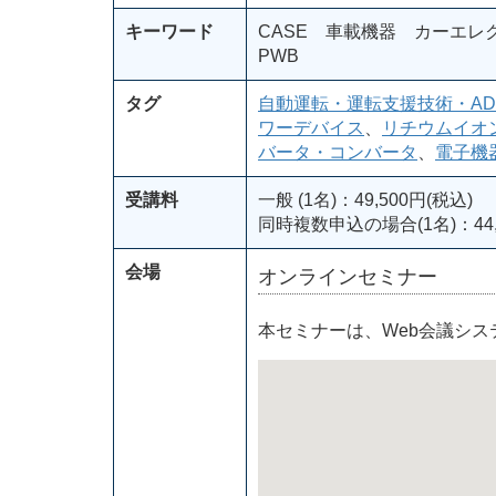
キーワード
CASE 車載機器 カーエレ
PWB
タグ
自動運転・運転支援技術・AD
ワーデバイス
、
リチウムイオ
バータ・コンバータ
、
電子機
受講料
一般 (1名)：49,500円(税込)
同時複数申込の場合(1名)：44,
会場
オンラインセミナー
本セミナーは、Web会議シ