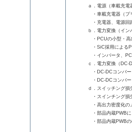
ａ．電源（車載充電
・車載充電器（プリウス
・充電器、電源回路：
ｂ．電力変換（インバー
・PCUの小型・高出
・SiC採用によるPC
・インバータ、PCU：
ｃ．電力変換（DC-D
・DC-DCコンバータ
・DC-DCコンバータ
ｄ．スイッチング損失低
・スインチング損失低
・高出力密度化のメ
・部品内蔵PWBによ
・部品内蔵PWBの機