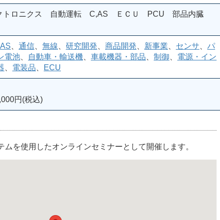
クトロニクス 自動運転 C,AS ＥＣＵ PCU 部品内臓
AS
、
通信
、
無線
、
研究開発
、
商品開発
、
新事業
、
センサ
、
パ
ン電池
、
自動車・輸送機
、
車載機器・部品
、
制御
、
電源・イン
器
、
電装品
、
ECU
000円(税込)
ステムを使用したオンラインセミナーとして開催します。