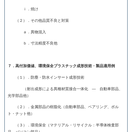
ｉ．焼け
（２）．その他品質不良と対策
ａ．異物混入
ｂ．寸法精度不良他
７．高付加価値、環境保全プラスチック成形技術・製品適用例
（１）．防塵・防水インサート成形技術
（射出成形による異種材質接合一体化 ― 自動車部品、
光学部品他）
（２）．金属部品の樹脂化（自動車部品、ベアリング、ボル
ト・ナット他）
（３）．環境保全（マテリアル・リサイクル：半導体検査部
品、パソコン部品）