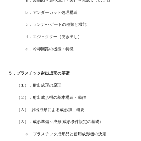
ａ．製品図～金型設計・製作～完成までのフロー
ｂ．アンダーカット処理構造
ｃ．ランナ−･ゲートの種類と機能
ｄ．エジェクター（突き出し）
ｅ．冷却回路の機能・特徴
５．プラスチック射出成形の基礎
（１）．射出成形の原理
（２）．射出成形機の基本構造・動作
（３）. 射出成形による成形加工概要
（３）．成形準備～成形(成形条件設定の基礎)
ａ．プラスチック成形品と使用成形機の決定