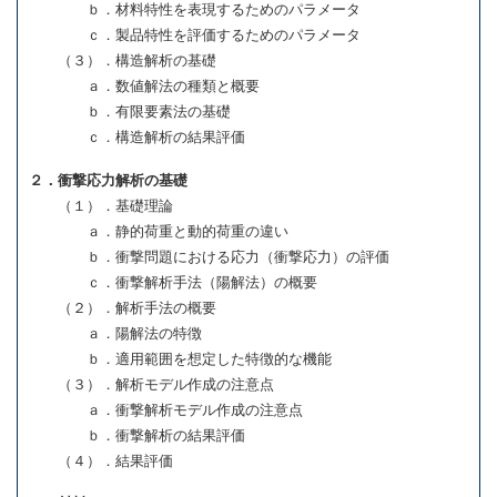
ｂ．材料特性を表現するためのパラメータ
ｃ．製品特性を評価するためのパラメータ
（３）．構造解析の基礎
ａ．数値解法の種類と概要
ｂ．有限要素法の基礎
ｃ．構造解析の結果評価
２．衝撃応力解析の基礎
（１）．基礎理論
ａ．静的荷重と動的荷重の違い
ｂ．衝撃問題における応力（衝撃応力）の評価
ｃ．衝撃解析手法（陽解法）の概要
（２）．解析手法の概要
ａ．陽解法の特徴
ｂ．適用範囲を想定した特徴的な機能
（３）．解析モデル作成の注意点
ａ．衝撃解析モデル作成の注意点
ｂ．衝撃解析の結果評価
（４）．結果評価