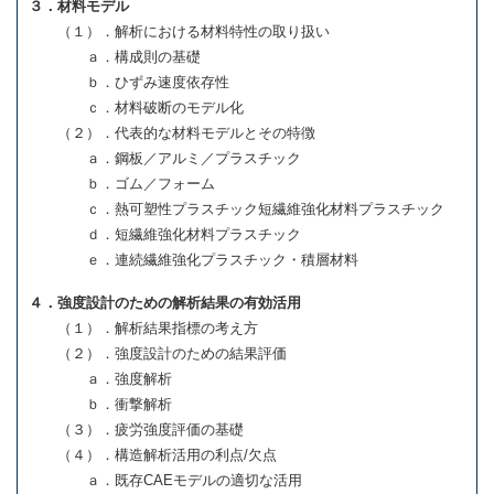
３．材料モデル
（１）．解析における材料特性の取り扱い
ａ．構成則の基礎
ｂ．ひずみ速度依存性
ｃ．材料破断のモデル化
（２）．代表的な材料モデルとその特徴
ａ．鋼板／アルミ／プラスチック
ｂ．ゴム／フォーム
ｃ．熱可塑性プラスチック短繊維強化材料プラスチック
ｄ．短繊維強化材料プラスチック
ｅ．連続繊維強化プラスチック・積層材料
４．強度設計のための解析結果の有効活用
（１）．解析結果指標の考え方
（２）．強度設計のための結果評価
ａ．強度解析
ｂ．衝撃解析
（３）．疲労強度評価の基礎
（４）．構造解析活用の利点/欠点
ａ．既存CAEモデルの適切な活用