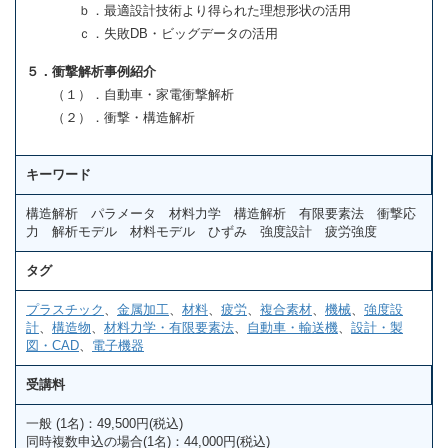
ｂ．最適設計技術より得られた理想形状の活用
ｃ．失敗DB・ビッグデータの活用
５．衝撃解析事例紹介
（１）．自動車・家電衝撃解析
（２）．衝撃・構造解析
キーワード
構造解析 パラメータ 材料力学 構造解析 有限要素法 衝撃応
力 解析モデル 材料モデル ひずみ 強度設計 疲労強度
タグ
プラスチック
、
金属加工
、
材料
、
疲労
、
複合素材
、
機械
、
強度設
計
、
構造物
、
材料力学・有限要素法
、
自動車・輸送機
、
設計・製
図・CAD
、
電子機器
受講料
一般 (1名)：49,500円(税込)
同時複数申込の場合(1名)：44,000円(税込)