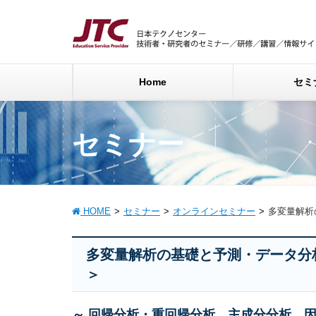
Home
セミ
セミナー
HOME
セミナー
オンラインセミナー
多変量解析
多変量解析の基礎と予測・データ分
＞
～ 回帰分析・重回帰分析、主成分分析、因