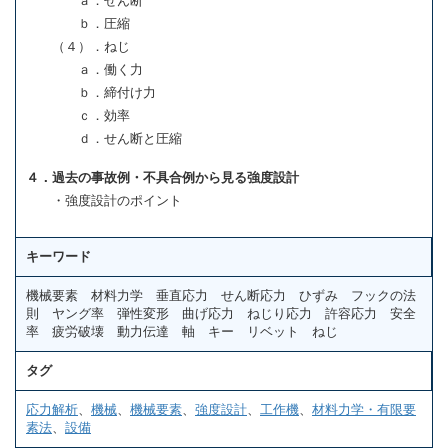
ａ．せん断
ｂ．圧縮
（４）．ねじ
ａ．働く力
ｂ．締付け力
ｃ．効率
ｄ．せん断と圧縮
４．過去の事故例・不具合例から見る強度設計
・強度設計のポイント
キーワード
機械要素 材料力学 垂直応力 せん断応力 ひずみ フックの法
則 ヤング率 弾性変形 曲げ応力 ねじり応力 許容応力 安全
率 疲労破壊 動力伝達 軸 キー リベット ねじ
タグ
応力解析
、
機械
、
機械要素
、
強度設計
、
工作機
、
材料力学・有限要
素法
、
設備