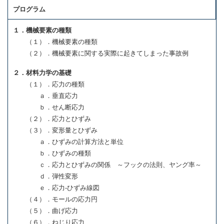
プログラム
１．機械要素の種類
（１）．機械要素の種類
（２）．機械要素に関する実際に起きてしまった事故例
２．材料力学の基礎
（１）．応力の種類
ａ．垂直応力
ｂ．せん断応力
（２）．応力とひずみ
（３）．変形量とひずみ
ａ．ひずみの計算方法と単位
ｂ．ひずみの種類
ｃ．応力とひずみの関係 ～フックの法則、ヤング率～
ｄ．弾性変形
ｅ．応力-ひずみ線図
（４）．モールの応力円
（５）．曲げ応力
（６）．ねじり応力