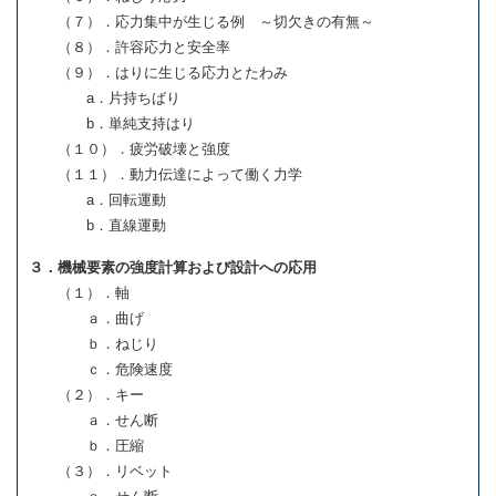
（７）．応力集中が生じる例 ～切欠きの有無～
（８）．許容応力と安全率
（９）．はりに生じる応力とたわみ
a．片持ちばり
b．単純支持はり
（１０）．疲労破壊と強度
（１１）．動力伝達によって働く力学
a．回転運動
b．直線運動
３．機械要素の強度計算および設計への応用
（１）．軸
ａ．曲げ
ｂ．ねじり
ｃ．危険速度
（２）．キー
ａ．せん断
ｂ．圧縮
（３）．リベット