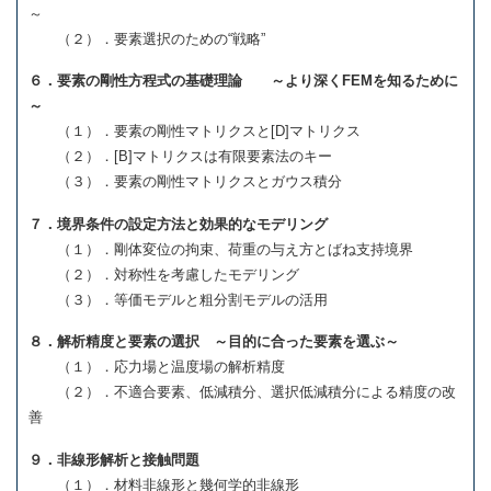
～
（２）．要素選択のための“戦略”
６．要素の剛性方程式の基礎理論 ～より深くFEMを知るために
～
（１）．要素の剛性マトリクスと[D]マトリクス
（２）．[B]マトリクスは有限要素法のキー
（３）．要素の剛性マトリクスとガウス積分
７．境界条件の設定方法と効果的なモデリング
（１）．剛体変位の拘束、荷重の与え方とばね支持境界
（２）．対称性を考慮したモデリング
（３）．等価モデルと粗分割モデルの活用
８．解析精度と要素の選択 ～目的に合った要素を選ぶ～
（１）．応力場と温度場の解析精度
（２）．不適合要素、低減積分、選択低減積分による精度の改
善
９．非線形解析と接触問題
（１）．材料非線形と幾何学的非線形