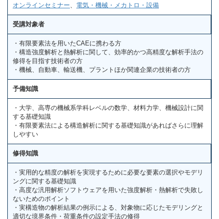
オンラインセミナー
、
電気・機械・メカトロ・設備
受講対象者
・有限要素法を用いたCAEに携わる方
・構造強度解析と熱解析に関して、効率的かつ高精度な解析手法の
修得を目指す技術者の方
・機械、自動車、輸送機、プラントほか関連企業の技術者の方
予備知識
・大学、高専の機械系学科レベルの数学、材料力学、機械設計に関
する基礎知識
・有限要素法による構造解析に関する基礎知識があればさらに理解
しやすい
修得知識
・実用的な精度の解析を実現するために必要な要素の選択やモデリ
ングに関する基礎知識
・高度な汎用解析ソフトウェアを用いた強度解析・熱解析で失敗し
ないためのポイント
・実構造物の解析結果の例示による、対象物に応じたモデリングと
適切な境界条件・荷重条件の設定手法の修得