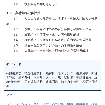
（２）．接触問題の難しさとは？
１０．実構造物の解析例
（１）．ねじ山らせんモデルによるボルトの応力／応力振幅解
析
（２）．多数ボルト締結体の締め付け特性と弾性相互作用
（３）．表面粗さと面圧を考慮した固有振動解析
（４）．接触熱抵抗を考慮した熱流れと応力場の連成問題
（５）．低温用配管フランジの熱・力学特性の解析
（６）．大型車ホイールボルト締め付けと疲労強度解析
キーワード
有限要素法 構造強度解析 熱解析 モデリング 要素分割 剛性
方程式 境界条件 マトリクス 応力場 温度場 非線形解析 締
め付け特性 固有振動解析 連成問題 熱・力学特性 疲労強度解
析
タグ
シミュレーション・解析
、
疲労
、
応力解析
、
機械
、
機械要素
、
強度