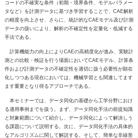
コードの不確実な条件（初期・境界条件、モデルパラメー
タなど）を計測データに基づき学習することで、CAE解析
の精度を向上させ、さらに、統計的なCAEモデル及び計測
データの扱いにより、解析の不確定性を定量化・低減する
手法である。
計算機能力の向上によりCAEの高精度化が進み、実験計
測との比較・検証を行う場面においてCAEモデル、計算条
件および計測データの不確定性を適切に扱う必要性が顕在
化しつつある現在においては、機械学習とも関連してます
ます重要となり得るアプローチである。
本セミナーでは、データ同化の基礎から工学分野におけ
る適用事例までを扱う。まず、データ同化手法の前提知識
と対象範囲について紹介し、データ同化によって解決しう
る課題について説明する。次に、データ同化手法の具体的
なアルゴリズムに関して解説する。そして、簡単な非線形