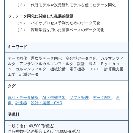
（３）．代替モデルや次元縮約モデルを使ったデータ同化
６．データ同化に関連した発展的話題
（１）．バイオプロセス予測のためのデータ同化
（２）．深層学習を用いた画像ベースのデータ同化
キーワード
データ同化 逐次型データ同化 変分型データ同化 カルマンフィ
ルタ アンサンブルカルマンフィルタ 設計 製図 Ｐｙｔｈｏ
ｎ カルマンフィルタ 機械設備 電子機器 ＣＡＥ 計算機支援
工学 計測データ
タグ
統計・データ解析
、
AI・機械学習
、
ソフト管理
、
データ解析
、
画
像
、
計測器
、
設計・製図・CAD
受講料
一般 (1名)：49,500円(税込)
同時複数申込の場合(1名)：44,000円(税込)