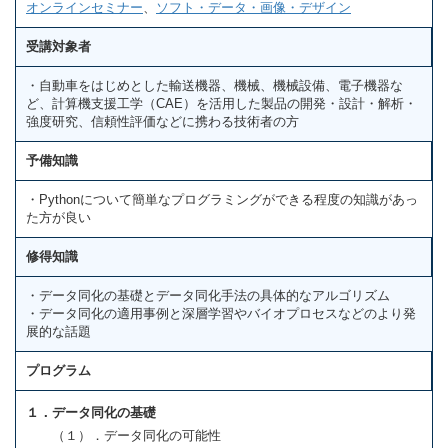
オンラインセミナー
、
ソフト・データ・画像・デザイン
受講対象者
・自動車をはじめとした輸送機器、機械、機械設備、電子機器な
ど、計算機支援工学（CAE）を活用した製品の開発・設計・解析・
強度研究、信頼性評価などに携わる技術者の方
予備知識
・Pythonについて簡単なプログラミングができる程度の知識があっ
た方が良い
修得知識
・データ同化の基礎とデータ同化手法の具体的なアルゴリズム
・データ同化の適用事例と深層学習やバイオプロセスなどのより発
展的な話題
プログラム
１．データ同化の基礎
（１）．データ同化の可能性