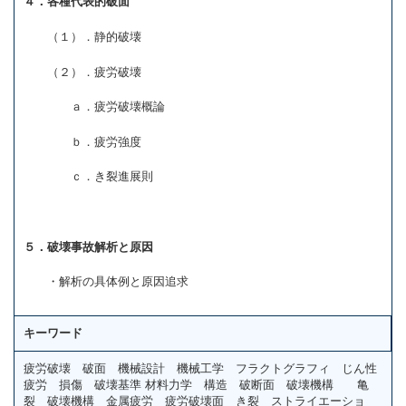
４．各種代表的破面
（１）．静的破壊
（２）．疲労破壊
ａ．疲労破壊概論
ｂ．疲労強度
ｃ．き裂進展則
５．破壊事故解析
と原因
・解析の具体例と原因追求
キーワード
疲労破壊 破面 機械設計 機械工学 フラクトグラフィ じん性
疲労 損傷 破壊基準 材料力学 構造 破断面 破壊機構 亀
裂 破壊機構 金属疲労 疲労破壊面 き裂 ストライエーショ