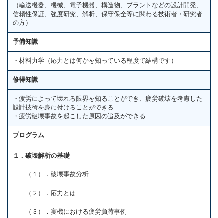
（輸送機器、機械、電子機器、構造物、プラントなどの設計開発、
信頼性保証、強度研究、解析、保守保全等に関わる技術者・研究者
の方）
予備知識
・材料力学（応力とは何かを知っている程度で結構です）
修得知識
・疲労によって壊れる限界を知ることができ、疲労破壊を考慮した
設計技術を身に付けることができる
・疲労破壊事故を起こした原因の追及ができる
プログラム
１．破壊解析の基礎
（１）．破壊事故分析
（２）．応力とは
（３）．実機における疲労負荷事例