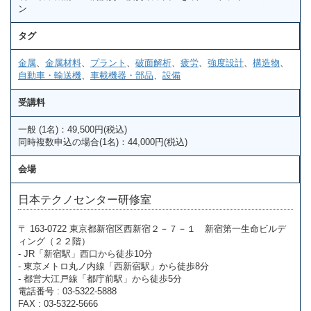
ン
タグ
金属
、
金属材料
、
プラント
、
破面解析
、
疲労
、
強度設計
、
構造物
、
自動車・輸送機
、
車載機器・部品
、
設備
受講料
一般 (1名)：49,500円(税込)
同時複数申込の場合(1名)：44,000円(税込)
会場
日本テクノセンター研修室
〒 163-0722 東京都新宿区西新宿２－７－１ 新宿第一生命ビルデ
ィング（２２階）
- JR「新宿駅」西口から徒歩10分
- 東京メトロ丸ノ内線「西新宿駅」から徒歩8分
- 都営大江戸線「都庁前駅」から徒歩5分
電話番号 : 03-5322-5888
FAX : 03-5322-5666