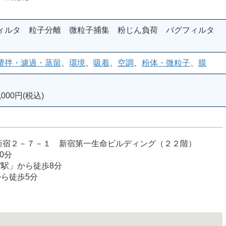
ィルタ 粒子分離 微粒子捕集 粉じん負荷 バグフィルタ
攪拌・濾過・蒸留
、
環境
、
吸着
、
空調
、
粉体・微粒子
、
膜
000円(税込)
室
宿区西新宿２－７－１ 新宿第一生命ビルディング（２２階）
0分
宿駅」から徒歩8分
から徒歩5分