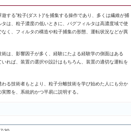
する”粒子(ダスト)“を捕集する操作であり、多くは繊維が捕
ルタは、粒子濃度の低いときに、バグフィルタは高濃度域で使
でなく、フィルタの構造や粒子捕集の形態、運転状況などが異
術は、影響因子が多く、経験にたよる経験学の側面はある
ていれば、装置の選択や設計はもちろん、装置の適切な運転を
わる技術者もとより、粒子分離技術を学び始めた人にも分か
の実際を、系統的かつ平易に説明する。
7:30