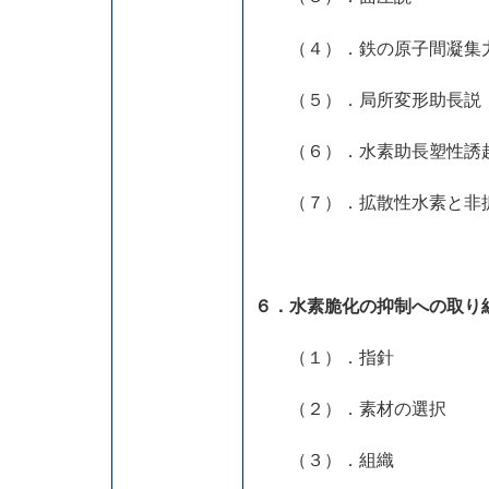
（４）．鉄の原子間凝集
（５）．局所変形助長説
（６）．水素助長塑性誘
（７）．拡散性水素と非
６．水素脆化の抑制への取り
（１）．指針
（２）．素材の選択
（３）．組織