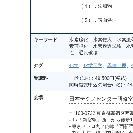
（４）．添加物
（５）．表面処理
キーワード
水素脆化 水素侵入 水素脆
素可視化 水素透過試験 水
性 遅れ破壊
タグ
化学
、
化学工学
、
異種金属
、
受講料
一般 (1名)：49,500円(税込)
同時複数申込の場合(1名)：44,
会場
日本テクノセンター研修
〒 163-0722 東京都新
- JR「新宿駅」西口から徒歩1
- 東京メトロ丸ノ内線「西新
- 都営大江戸線「都庁前駅」