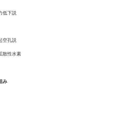
力低下説
起空孔説
拡散性水素
組み