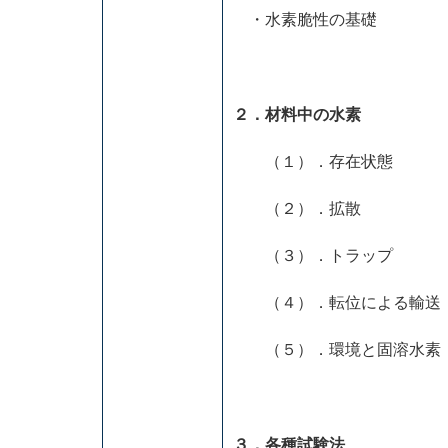
・水素脆性の基礎
２．材料中の水素
（１）．存在
（２）．拡散
（３）．トラップ
（４）．転位による輸送
（５）．環境と固溶水素
３．各種試験法