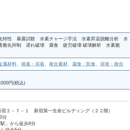
化特性 暴露試験 水素チャージ手法 水素昇温脱離分析 水
素脆化抑制 遅れ破壊 腐食 疲労破壊 破壊解析 水素脆
金属材料
、
接着・溶着
、
複合素材
、
腐食・防食
、
溶接・接合
000円(税込)
室
宿区西新宿２－７－１ 新宿第一生命ビルディング（２２階）
0分
宿駅」から徒歩8分
から徒歩5分