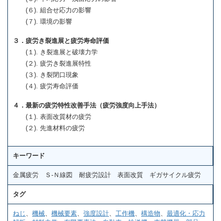
(６). 組合せ応力の影響
(７). 環境の影響
３．疲労き裂進展と疲労寿命評価
(１). き裂進展と破壊力学
(２). 疲労き裂進展特性
(３). き裂閉口現象
(４). 疲労寿命評価
４．最新の疲労特性改善手法（疲労強度向上手法）
(１). 表面改質材の疲労
(２). 先進材料の疲労
キーワード
金属疲労 Ｓ-Ｎ線図 耐疲労設計 表面改質 ギガサイクル疲労
タグ
ねじ
、
機械
、
機械要素
、
強度設計
、
工作機
、
構造物
、
最適化・応力