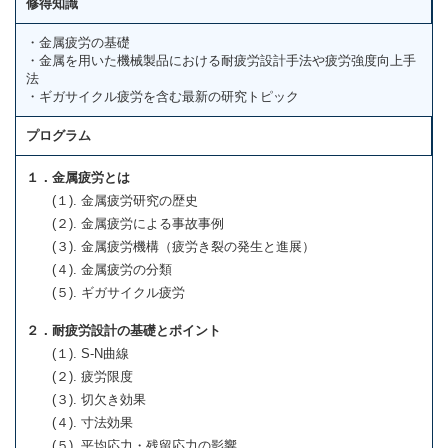
修得知識
・金属疲労の基礎
・金属を用いた機械製品における耐疲労設計手法や疲労強度向上手
法
・ギガサイクル疲労を含む最新の研究トピック
プログラム
１．金属疲労とは
(１). 金属疲労研究の歴史
(２). 金属疲労による事故事例
(３). 金属疲労機構（疲労き裂の発生と進展）
(４). 金属疲労の分類
(５). ギガサイクル疲労
２．耐疲労設計の基礎とポイント
(１). S-N曲線
(２). 疲労限度
(３). 切欠き効果
(４). 寸法効果
(５). 平均応力・残留応力の影響