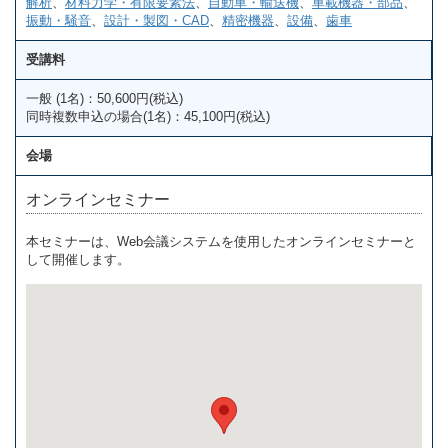
解析
、
材料力学・有限要素法
、
自動車・輸送機
、
車載機器・部品
、
振動・騒音
、
設計・製図・CAD
、
精密機器
、
設備
、
歯車
受講料
一般 (1名)：50,600円(税込)
同時複数申込の場合(1名)：45,100円(税込)
会場
オンラインセミナー
本セミナーは、Web会議システムを使用したオンラインセミナーと
して開催します。