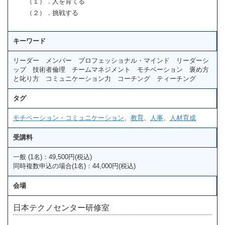
（１）．人を育てる
（２）．挑戦する
キーワード
リーダー メンバー プロフェッショナル・マインド リーダーシ
ップ 技術者倫理 チームマネジメント モチベーション 褒め方
と叱り方 コミュニケーション力 コーチング ティーチング
タグ
モチベーション・コミュニケーション
、
教育
、
人事
、
人材育成
受講料
一般 (1名)：49,500円(税込)
同時複数申込の場合(1名)：44,000円(税込)
会場
日本テクノセンター研修室