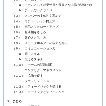
ａ．チームとして相乗効果が最高となる協力態勢とは
ｂ．チームワークづくり
（３）．メンバーの主体性を高める
（４）．モチベーション向上策
（５）．指示とフォロー・アップ
（６）．報連相をさせる
（７）．褒め方と叱り方
（８）．ステークホルダーの協力を得る
（９）．コミュニケーション力
ａ．聴くスキル
ｂ．伝えるスキル
（１０）．チームの問題対応
・コンフリクトマネジメント
（１１）．協働を促す
・ファシリテーション
（１２）．フィードバックを受ける
（１３）．コーチングとティーチング
３．まとめ