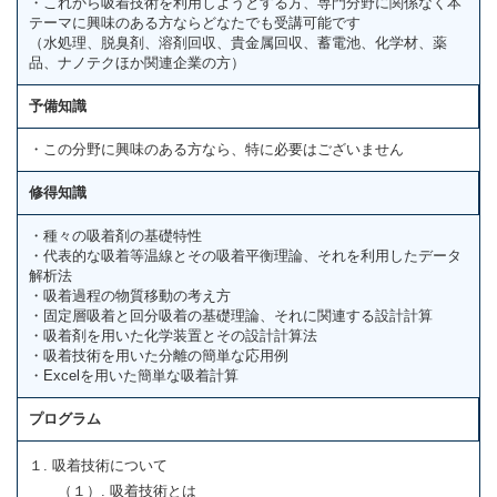
・これから吸着技術を利用しようとする方、専門分野に関係なく本
テーマに興味のある方ならどなたでも受講可能です
（水処理、脱臭剤、溶剤回収、貴金属回収、蓄電池、化学材、薬
品、ナノテクほか関連企業の方）
予備知識
・この分野に興味のある方なら、特に必要はございません
修得知識
・種々の吸着剤の基礎特性
・代表的な吸着等温線とその吸着平衡理論、それを利用したデータ
解析法
・吸着過程の物質移動の考え方
・固定層吸着と回分吸着の基礎理論、それに関連する設計計算
・吸着剤を用いた化学装置とその設計計算法
・吸着技術を用いた分離の簡単な応用例
・Excelを用いた簡単な吸着計算
プログラム
１. 吸着技術について
（１）. 吸着技術とは