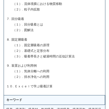
（１）. 流体境膜における物質移動
（２）. 粒子内拡散
７. 回分吸着
（１）. 回分吸着とは
（２）. 図解法
８. 固定層吸着
（１）. 固定層吸着の原理
（２）. 基礎式と定形分布
（３）. 吸着帯長さと破過時間の近似計算法
９. 装置および利用例
（１）. 気体分離への利用
（２）. 排水浄化への利用
１０. Ｅｘｃｅｌで学ぶ吸着計算
キーワード