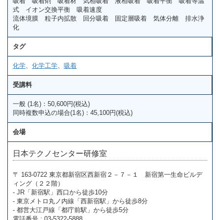
吸着 吸着剤 吸着材 気相吸着 液相吸着 吸着平衡 吸着等温
式 イオン交換平衡 吸着速度
流体境膜 粒子内拡散 回分吸着 固定層吸着 気体分離 排水浄
化
タグ
化学
、
化学工学
、
吸着
受講料
一般 (1名)：50,600円(税込)
同時複数申込の場合(1名)：45,100円(税込)
会場
日本テクノセンター研修室
〒 163-0722 東京都新宿区西新宿２－７－１ 新宿第一生命ビルデ
ィング（２２階）
- JR「新宿駅」西口から徒歩10分
- 東京メトロ丸ノ内線「西新宿駅」から徒歩8分
- 都営大江戸線「都庁前駅」から徒歩5分
電話番号 : 03-5322-5888