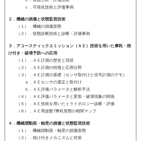
ｃ．可視化技術と評価事例
２．機械の損傷と状態監視技術
（１）．機械の損傷形態
（２）．状態診断技術と診断・評価事例
３．アコースティックエミッション（ＡＥ）技術を用いた摩耗・焼
け付き・破壊予防への応用
（１）．ＡＥ計測の歴史と現状
（２）．ＡＥ計測の特徴と応用分野
（３）．ＡＥ計測の基礎（センサ取付けと信号計測のデモ）
ａ．ＡＥセンサの選定と取付け
ｂ．ＡＥ評価パラメータと解析手法
（４）．ＡＥ評価パラメータと変形・破壊現象の関係
（５）．ＡＥ技術を用いたトライボロジー診断・評価
（６）．ＡＥ周波数?摩耗形態の相関マップ
４．機械摺動面・軸受の損傷と状態監視技術
（１）．機械摺動面・軸受の損傷形態
（２）．焼け付きメカニズムと対策