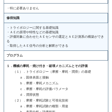
・特に必要ありません
修得知識
・トライボロジーに関する基礎知識
・ＡＥの原理や特性などの基礎知識
・評価対象に合わせたＡＥセンサの選定とＡＥ計測系の構築ができ
る
・取得したＡＥ信号の分析と解釈ができる
プログラム
１．機械の摩耗・焼け付き・破壊メカニズムとその評価
（１）．トライボロジー（摩擦・摩耗・潤滑）の基礎
ａ．固体表面と接触
ｂ．摩擦・摩耗メカニズム
ｃ．摩擦・摩耗の評価パラメータ
ｄ．潤滑状態
（２）．摩擦・摩耗試験と可視化技術
ａ．摩擦・摩耗試験の種類・用途
ｂ．表面分析・評価技術