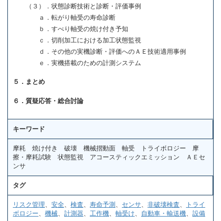
（３）．状態診断技術と診断・評価事例
ａ．転がり軸受の寿命診断
ｂ．すべり軸受の焼け付き予知
ｃ．切削加工における加工状態監視
ｄ．その他の実機診断・評価へのＡＥ技術適用事例
ｅ．実機搭載のための計測システム
５．まとめ
６．質疑応答・総合討論
キーワード
摩耗 焼け付き 破壊 機械摺動面 軸受 トライボロジー 摩
擦・摩耗試験 状態監視 アコースティックエミッション ＡＥセ
ンサ
タグ
リスク管理
、
安全
、
検査
、
寿命予測
、
センサ
、
非破壊検査
、
トライ
ボロジー
、
機械
、
計測器
、
工作機
、
軸受け
、
自動車・輸送機
、
設備