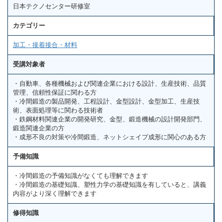
日本テクノセンター研修室
カテゴリー
加工・接着接合・材料
受講対象者
・自動車、各種機械および関連企業における設計、生産技術、品質
管理、信頼性保証に関わる方
・冷間鍛造の製品開発、工程設計、金型設計、金型加工、生産技
術、表面処理等に関わる技術者
・鉄鋼材料関連企業の開発研究、金型、鍛造機械の設計開発部門、
鍛造関連企業の方
・成形不良の対策や冷間鍛造、ネットシェイプ成形に関心のある方
予備知識
・冷間鍛造の予備知識がなくても理解できます
・冷間鍛造の基礎知識、塑性力学の基礎知識を有していると、講義
内容がより深く理解できます
修得知識