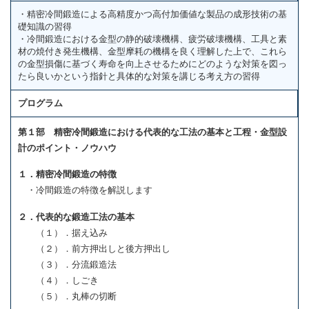
・精密冷間鍛造による高精度かつ高付加価値な製品の成形技術の基
礎知識の習得
・冷間鍛造における金型の静的破壊機構、疲労破壊機構、工具と素
材の焼付き発生機構、金型摩耗の機構を良く理解した上で、これら
の金型損傷に基づく寿命を向上させるためにどのような対策を図っ
たら良いかという指針と具体的な対策を講じる考え方の習得
プログラム
第１部 精密冷間鍛造における代表的な工法の基本と工程・金型設
計のポイント・ノウハウ
１．精密冷間鍛造の特徴
・冷間鍛造の特徴を解説します
２．代表的な鍛造工法の基本
（１）．据え込み
（２）．前方押出しと後方押出し
（３）．分流鍛造法
（４）．しごき
（５）．丸棒の切断