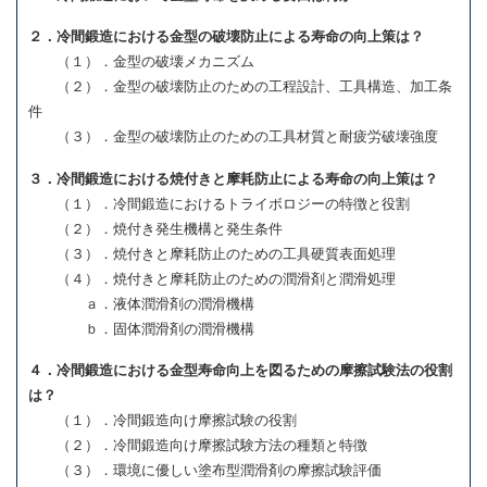
２．冷間鍛造における金型の破壊防止による寿命の向上策は？
（１）．金型の破壊メカニズム
（２）．金型の破壊防止のための工程設計、工具構造、加工条
件
（３）．金型の破壊防止のための工具材質と耐疲労破壊強度
３．冷間鍛造における焼付きと摩耗防止による寿命の向上策は？
（１）．冷間鍛造におけるトライボロジーの特徴と役割
（２）．焼付き発生機構と発生条件
（３）．焼付きと摩耗防止のための工具硬質表面処理
（４）．焼付きと摩耗防止のための潤滑剤と潤滑処理
ａ．液体潤滑剤の潤滑機構
ｂ．固体潤滑剤の潤滑機構
４．冷間鍛造における金型寿命向上を図るための摩擦試験法の役割
は？
（１）．冷間鍛造向け摩擦試験の役割
（２）．冷間鍛造向け摩擦試験方法の種類と特徴
（３）．環境に優しい塗布型潤滑剤の摩擦試験評価