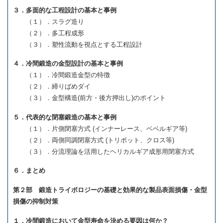
３．多面的な工程設計の基本と事例
（１）．スラグ造り
（２）．多工程成形
（３）．塑性流動を視点とする工程設計
４．冷間鍛造の金型設計の基本と事例
（１）．冷間鍛造金型の特徴
（２）．締りばめダイ
（３）．金型構造(前方・後方押出し)のポイント
５．代表的な閉塞鍛造の基本と事例
（１）．片側閉塞方式 (インナーレース、ベベルギア等)
（２）．両側同調閉塞方式 (トリポット、クロス等)
（３）．分流理論を活用したヘリカルギア成形用閉塞方式
６．まとめ
第２部 鍛造トライボロジーの基礎と効果的な製品表面損傷・金型
損傷の抑制対策
１．冷間鍛造において金型寿命を決める要因は何か？