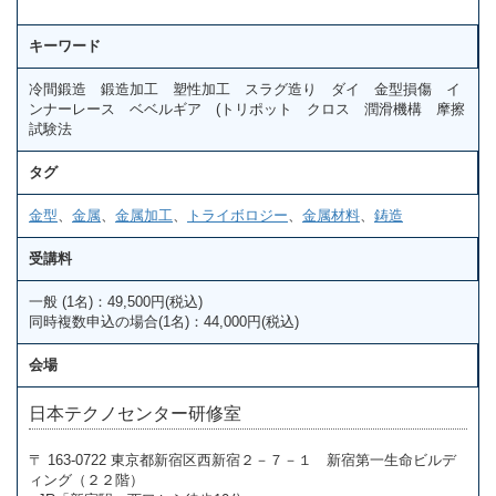
キーワード
冷間鍛造 鍛造加工 塑性加工 スラグ造り ダイ 金型損傷 イ
ンナーレース ベベルギア (トリポット クロス 潤滑機構 摩擦
試験法
タグ
金型
、
金属
、
金属加工
、
トライボロジー
、
金属材料
、
鋳造
受講料
一般 (1名)：49,500円(税込)
同時複数申込の場合(1名)：44,000円(税込)
会場
日本テクノセンター研修室
〒 163-0722 東京都新宿区西新宿２－７－１ 新宿第一生命ビルデ
ィング（２２階）