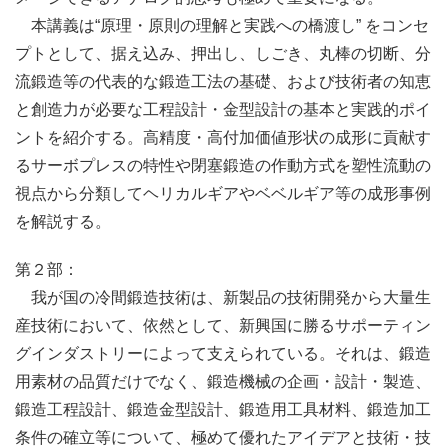
本講義は“原理・原則の理解と実践への橋渡し” をコンセ
プトとして、据え込み、押出し、しごき、丸棒の切断、分
流鍛造等の代表的な鍛造工法の基礎、および技術者の知恵
と創造力が必要な工程設計・金型設計の基本と実践的ポイ
ントを紹介する。高精度・高付加価値形状の成形に貢献す
るサーボプレスの特性や閉塞鍛造の作動方式を塑性流動の
視点から分類してヘリカルギアやベベルギア等の成形事例
を解説する。
第２部：
我が国の冷間鍛造技術は、新製品の技術開発から大量生
産技術において、依然として、新興国に勝るサポーティン
グインダストリーによって支えられている。それは、鍛造
用素材の品質だけでなく、鍛造機械の企画・設計・製造、
鍛造工程設計、鍛造金型設計、鍛造用工具材料、鍛造加工
条件の確立等について、極めて優れたアイデアと技術・技