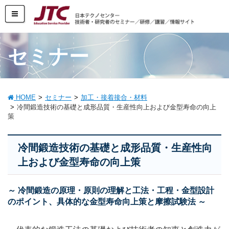
セミナー
HOME
セミナー
加工・接着接合・材料
冷間鍛造技術の基礎と成形品質・生産性向上および金型寿命の向上
策
冷間鍛造技術の基礎と成形品質・生産性向
上および金型寿命の向上策
～ 冷間鍛造の原理・原則の理解と工法・工程・金型設計
のポイント、具体的な金型寿命向上策と摩擦試験法 ～