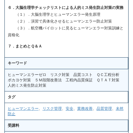
６．大脳生理学チェックリストによる人的ミス発生防止対策の実務
（１）．大脳生理学とヒューマンエラー発生原理
（２）．演習で具体化させるヒューマンエラー防止対策
（３）．航空機パイロットに見るヒューマンエラー対策訓練と
資格化
７．まとめとＱ＆Ａ
キーワード
ヒューマンエラーゼロ リスク対策 品質コスト ＱＣ工程分析
ポカヨケ対策 ５Ｍ段階改善法 工程内品質保証 ＱＴＡＴ対策
人的ミス発生防止対策
タグ
ヒューマンエラー
、
リスク管理
、
安全
、
業務改善
、
品質管理
、
未然
防止
受講料