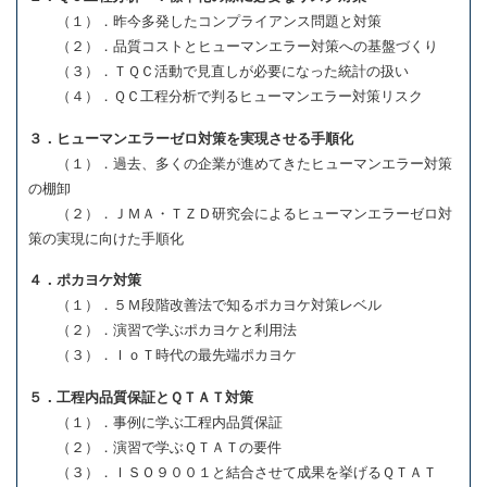
（１）．昨今多発したコンプライアンス問題と対策
（２）．品質コストとヒューマンエラー対策への基盤づくり
（３）．ＴＱＣ活動で見直しが必要になった統計の扱い
（４）．ＱＣ工程分析で判るヒューマンエラー対策リスク
３．ヒューマンエラーゼロ対策を実現させる手順化
（１）．過去、多くの企業が進めてきたヒューマンエラー対策
の棚卸
（２）．ＪＭＡ・ＴＺＤ研究会によるヒューマンエラーゼロ対
策の実現に向けた手順化
４．ポカヨケ対策
（１）．５Ｍ段階改善法で知るポカヨケ対策レベル
（２）．演習で学ぶポカヨケと利用法
（３）．ＩｏＴ時代の最先端ポカヨケ
５．工程内品質保証とＱＴＡＴ対策
（１）．事例に学ぶ工程内品質保証
（２）．演習で学ぶＱＴＡＴの要件
（３）．ＩＳＯ９００１と結合させて成果を挙げるＱＴＡＴ