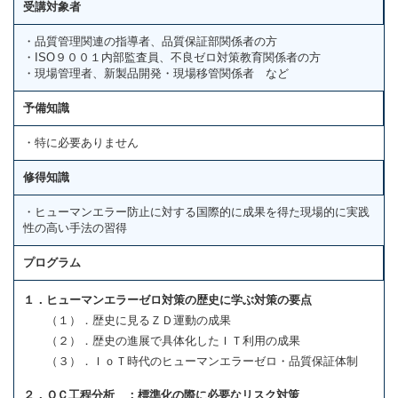
受講対象者
・品質管理関連の指導者、品質保証部関係者の方
・ISO９００１内部監査員、不良ゼロ対策教育関係者の方
・現場管理者、新製品開発・現場移管関係者 など
予備知識
・特に必要ありません
修得知識
・ヒューマンエラー防止に対する国際的に成果を得た現場的に実践
性の高い手法の習得
プログラム
１．ヒューマンエラーゼロ対策の歴史に学ぶ対策の要点
（１）．歴史に見るＺＤ運動の成果
（２）．歴史の進展で具体化したＩＴ利用の成果
（３）．ＩｏＴ時代のヒューマンエラーゼロ・品質保証体制
２．ＱＣ工程分析 ：標準化の際に必要なリスク対策