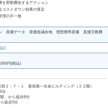
動費化するアクション
コストダウン効果の算定
理の不一致
ン 原価データ 原価低減余地 理想標準原価 直接労務費
会計
000円(税込)
室
宿区西新宿２－７－１ 新宿第一生命ビルディング（２２階）
0分
宿駅」から徒歩8分
から徒歩5分