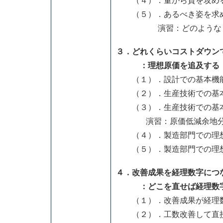
（４）．量から質を攻め
（５）．あるべき姿を求
演習：どのようなロ
３．どれくらいコストダウン
：理想原価を追及する
（１）．設計での基本機
（２）．生産技術での基本
（３）．生産技術での基本
演習：原価低減余地分
（４）．製造部門での理
（５）．製造部門での理想
４．改善成果を経理数字につ
：どこを直せば経理数
（１）．改善成果が経理数
（２）．工数改善して直接