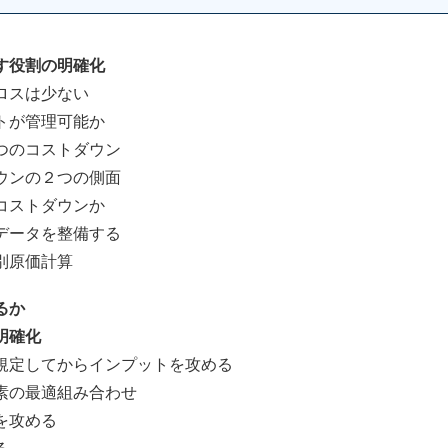
す役割の明確化
スは少ない
が管理可能か
のコストダウン
の２つの側面
ストダウンか
ータを整備する
原価計算
るか
明確化
定してからインプットを攻める
の最適組み合わせ
を攻める