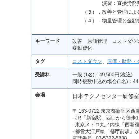
演習：直接労務費を変
（３）．改善と管理による
（４）．物量管理と金額管
キーワード
改善 原価管理 コストダウ
変動費化
タグ
コストダウン
、
原価・財務・
受講料
一般 (1名)：49,500円(税込)
同時複数申込の場合(1名)：44,
会場
日本テクノセンター研修
〒 163-0722 東京都新
- JR「新宿駅」西口から徒歩1
- 東京メトロ丸ノ内線「西新
- 都営大江戸線「都庁前駅」
電話番号 : 03-5322-5888