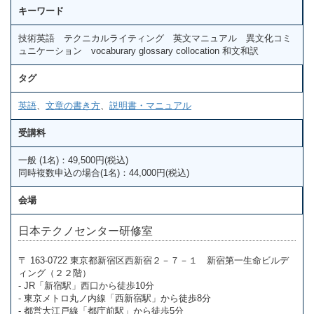
キーワード
技術英語 テクニカルライティング 英文マニュアル 異文化コミ
ュニケーション vocaburary glossary collocation 和文和訳
タグ
英語
、
文章の書き方
、
説明書・マニュアル
受講料
一般 (1名)：49,500円(税込)
同時複数申込の場合(1名)：44,000円(税込)
会場
日本テクノセンター研修室
〒 163-0722 東京都新宿区西新宿２－７－１ 新宿第一生命ビルデ
ィング（２２階）
- JR「新宿駅」西口から徒歩10分
- 東京メトロ丸ノ内線「西新宿駅」から徒歩8分
- 都営大江戸線「都庁前駅」から徒歩5分