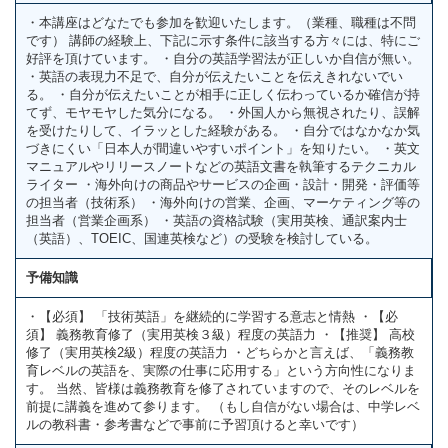
・本講座はどなたでも参加を歓迎いたします。（業種、職種は不問
です） 講師の経験上、下記に示す条件に該当する方々には、特にご
好評を頂けています。 ・自分の英語学習法が正しいか自信が無い。
・英語の表現力不足で、自分が伝えたいことを伝えきれないでい
る。 ・自分が伝えたいことが相手に正しく伝わっているか確信が持
てず、モヤモヤした気分になる。 ・外国人から無視されたり、誤解
を受けたりして、イラッとした経験がある。 ・自分ではなかなか気
づきにくい「日本人が間違いやすいポイント」を知りたい。 ・英文
マニュアルやリリースノートなどの英語文書を執筆するテクニカル
ライター ・海外向けの商品やサービスの企画・設計・開発・評価等
の担当者（技術系） ・海外向けの営業、企画、マーケティング等の
担当者（営業企画系） ・英語の資格試験（実用英検、通訳案内士
（英語）、TOEIC、国連英検など）の受験を検討している。
予備知識
・【必須】 「技術英語」を継続的に学習する意志と情熱 ・【必
須】 義務教育修了（実用英検３級）程度の英語力 ・【推奨】 高校
修了（実用英検2級）程度の英語力 ・どちらかと言えば、「義務教
育レベルの英語を、実際の仕事に応用する」という方向性になりま
す。 当然、皆様は義務教育を修了されていますので、そのレベルを
前提に講義を進めて参ります。 （もし自信がない場合は、中学レベ
ルの教科書・参考書などで事前に予習頂けると幸いです）