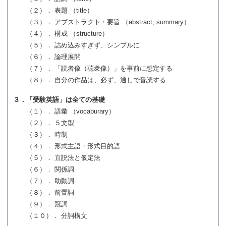
（２）． 表題 （title）
（３）． アブストラクト・要旨 （abstract, summary）
（４）． 構成 （structure）
（５）． 詰め込みすぎず、シンプルに
（６）． 論理展開
（７）． 「読者像（聴衆像）」を事前に想定する
（８）． 自分の作品は、必ず、通しで音読する
３．「受験英語」は全ての基礎
（１）． 語彙 （vocaburary）
（２）． ５文型
（３）． 時制
（４）． 形式主語・形式目的語
（５）． 直説法と仮定法
（６）． 関係詞
（７）． 助動詞
（８）． 前置詞
（９）． 冠詞
（１０）． 分詞構文