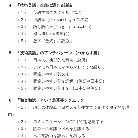
４．「技術英語」全般に通じる議論
（１）． 英語文書のスタイル（”型”）
（２）． 用語集（glossary）は全ての要
（３）． 語と語の結びつき （collocation）
（４）． SI UNIT（国際単位）
（５）． 数字（数式）の読み方
５．「技術英語」のアンチパターン （べからず集）
（１）． 日本人の典型的な弱点（急所）
（２）． いかにも日本人がやらかしそうな誤り方
（３）． 間違いやすい英文法
（４）． 間違いやすい英文読解 （英語⇒日本語）
（５）． 間違いやすい英作文 （日本語⇒英語）
６．「和文和訳」という最重要テクニック
（１）． 講師の体験談（日本人が英作文でつまずく決定的な理
由）
（２）． コミュニケーションの”目的”を熟慮する
（３）． 読み手の知識レベルを意識する
（４）． 己の英語力を謙虚に見積もる