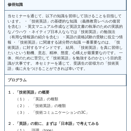
修得知識
当セミナーを通じて、以下の知識を習得して頂けることを目指して
います。 ・「技術英語」の基礎的な知識 （義務教育レベルの復習
を含む） ・英文マニュアル作成など英語文書の執筆のための実践的
なノウハウ ・ネイティブ日本人ならでは「技術英語」の勉強法
（有用な情報源の紹介を含む） ・英語の資格試験の受験に役立つ情
報 ・「技術英語」に関連する諸分野の知識 一番重要なのは、「技
術英語」に対するマインドです。 結局、「技術英語」を真に習得し
たいという動機、意志、精神、態度、心構えが最重要なのです。 一
体、何のために苦労して「技術英語」を勉強するのかという目的意
識が大事です。 本セミナーを通じて、受講生の皆様方の「技術英
語」魂に火をつけることができれば幸いです。
プログラム
１．「技術英語」の概要
（１）． 「英語」の種類
（２）． 「技術英語」の種類
（３）． 「技術コミュニケーションの3C」
２．「英語」の前に、まずは「日本語」で考えてみる
（１）． 語調 （tone）