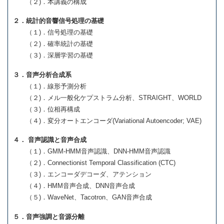
（２)．本講義の構成
２．統計的音響信号処理の基礎
（１)．信号処理の基礎
（２)．確率統計の基礎
（３)．深層学習の基礎
３．音声分析合成系
（１)．線形予測分析
（２)．メル一般化ケプストラム分析、STRAIGHT、WORLD
（３)．位相再構成
（４)．変分オートエンコーダ(Variational Autoencoder; VAE)
４． 音声認識と音声合成
（１)．GMM-HMM音声認識、DNN-HMM音声認識
（２)．Connectionist Temporal Classification (CTC)
（３)．エンコーダデコーダ、アテンション
（４)．HMM音声合成、DNN音声合成
（５)．WaveNet、Tacotron、GAN音声合成
５．音声強調と音源分離