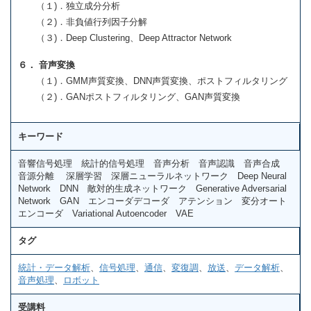
（１)．独立成分分析
（２)．非負値行列因子分解
（３)．Deep Clustering、Deep Attractor Network
６． 音声変換
（１)．GMM声質変換、DNN声質変換、ポストフィルタリング
（２)．GANポストフィルタリング、GAN声質変換
キーワード
音響信号処理 統計的信号処理 音声分析 音声認識 音声合成
音源分離 深層学習 深層ニューラルネットワーク Deep Neural
Network DNN 敵対的生成ネットワーク Generative Adversarial
Network GAN エンコーダデコーダ アテンション 変分オート
エンコーダ Variational Autoencoder VAE
タグ
統計・データ解析
、
信号処理
、
通信
、
変復調
、
放送
、
データ解析
、
音声処理
、
ロボット
受講料