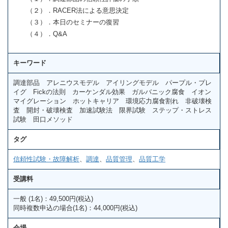
（２）．RACER法による意思決定
（３）．本日のセミナーの復習
（４）．Q&A
キーワード
調達部品 アレニウスモデル アイリングモデル パープル・プレ
イグ Fickの法則 カーケンダル効果 ガルバニック腐食 イオン
マイグレーション ホットキャリア 環境応力腐食割れ 非破壊検
査 開封・破壊検査 加速試験法 限界試験 ステップ・ストレス
試験 田口メソッド
タグ
信頼性試験・故障解析
、
調達
、
品質管理
、
品質工学
受講料
一般 (1名)：49,500円(税込)
同時複数申込の場合(1名)：44,000円(税込)
会場