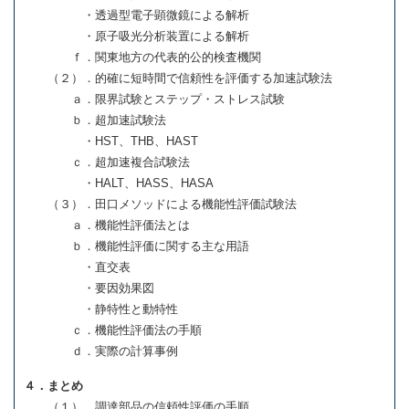
・透過型電子顕微鏡による解析
・原子吸光分析装置による解析
ｆ．関東地方の代表的公的検査機関
（２）．的確に短時間で信頼性を評価する加速試験法
ａ．限界試験とステップ・ストレス試験
ｂ．超加速試験法
・HST、THB、HAST
ｃ．超加速複合試験法
・HALT、HASS、HASA
（３）．田口メソッドによる機能性評価試験法
ａ．機能性評価法とは
ｂ．機能性評価に関する主な用語
・直交表
・要因効果図
・静特性と動特性
ｃ．機能性評価法の手順
ｄ．実際の計算事例
４．まとめ
（１）．調達部品の信頼性評価の手順