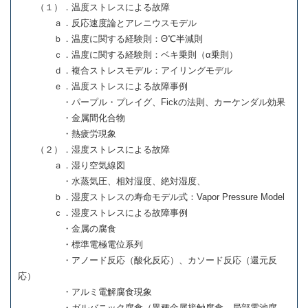
（１）．温度ストレスによる故障
ａ．反応速度論とアレニウスモデル
ｂ．温度に関する経験則：Θ℃半減則
ｃ．温度に関する経験則：ベキ乗則（α乗則）
ｄ．複合ストレスモデル：アイリングモデル
ｅ．温度ストレスによる故障事例
・パープル・プレイグ、Fickの法則、カーケンダル効果
・金属間化合物
・熱疲労現象
（２）．湿度ストレスによる故障
ａ．湿り空気線図
・水蒸気圧、相対湿度、絶対湿度、
ｂ．湿度ストレスの寿命モデル式：Vapor Pressure Model
ｃ．湿度ストレスによる故障事例
・金属の腐食
・標準電極電位系列
・アノード反応（酸化反応）、カソード反応（還元反
応）
・アルミ電解腐食現象
・ガルバニック腐食（異種金属接触腐食、局部電池腐