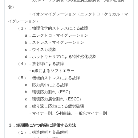
食）
・イオンマイグレーション（エレクトロ・ケミカル・マ
イグレーション）
（３）．物理化学的ストレスによる故障
ａ．エレクトロ・マイグレーション
ｂ．ストレス・マイグレーション
ｃ．ウイスカ現象
ｄ．ホットキャリアによる特性劣化現象
（４）．放射線による故障
・α線によるソフトエラー
（５）．機械的ストレスによる故障
ａ．応力集中による故障
ｂ．環境応力割れ（ESC）
ｃ．環境応力腐食割れ（ESCC）
ｄ．繰り返し応力による疲労破壊
・マイナー則、S-N曲線、一般化マイナー則
３．短期間にかつ的確に評価する方法
（１）．構造解析と良品解析