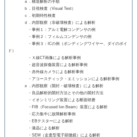
ａ．構造解析の手順
ｂ．目視検査（Visual Test）
ｃ．初期特性検査
ｄ．内部観察（非破壊検査）による解析
・事例１：アルミ電解コンデンサの例
・事例２：フィルムコンデンサの例
・事例３：ICの例（ボンディングワイヤー、ダイのボイ
ド）
・Ｘ線CT画像による解析事例
・超音波探傷装置による解析事例
・赤外線カメラによる解析事例
・アコースティック・エミッションによる解析事例
ｅ．内部観察（開封・破壊検査）による解析
・良品解析的開封方法とその他の開封方法
・イオンミリング装置による断面研磨
・FIB（Focused Ion Beam）装置による解析
・応力集中に故障解析事例
・EBテスターによる解析
・液晶による解析
・SEM（走査型電子顕微鏡）による解析