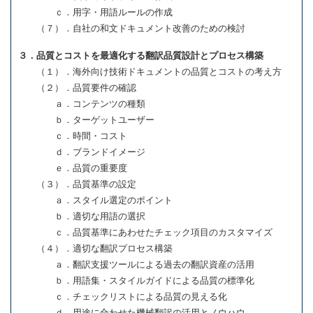
ｃ．用字・用語ルールの作成
（７）．自社の和文ドキュメント改善のための検討
３．品質とコストを最適化する翻訳品質設計とプロセス構築
（１）．海外向け技術ドキュメントの品質とコストの考え方
（２）．品質要件の確認
ａ．コンテンツの種類
ｂ．ターゲットユーザー
ｃ．時間・コスト
ｄ．ブランドイメージ
ｅ．品質の重要度
（３）．品質基準の設定
ａ．スタイル選定のポイント
ｂ．適切な用語の選択
ｃ．品質基準にあわせたチェック項目のカスタマイズ
（４）．適切な翻訳プロセス構築
ａ．翻訳支援ツールによる過去の翻訳資産の活用
ｂ．用語集・スタイルガイドによる品質の標準化
ｃ．チェックリストによる品質の見える化
ｄ．用途に合わせた機械翻訳の活用とノウハウ