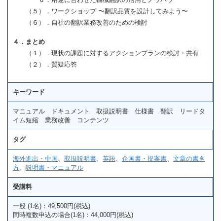
（５）．ワークショップ 〜翻訳品質を設計してみよう〜
（６）．自社の翻訳業務改善のための検討
４．まとめ
（１）．現状の課題に対するアクションプランの検討・共有
（２）．質疑応答
キーワード
マニュアル ドキュメント 取扱説明書 仕様書 翻訳 リードタ
イム短縮 業務改善 コンテンツ
タグ
海外進出・中国
、
取扱説明書
、
英語
、
企画書・提案書
、
文章の書き
方
、
説明書・マニュアル
受講料
一般 (1名)：49,500円(税込)
同時複数申込の場合(1名)：44,000円(税込)