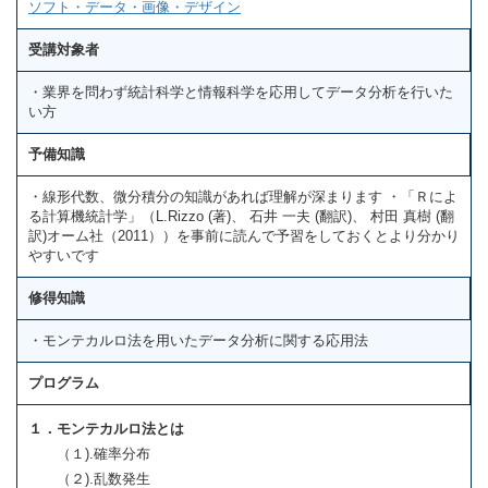
ソフト・データ・画像・デザイン
受講対象者
・業界を問わず統計科学と情報科学を応用してデータ分析を行いた
い方
予備知識
・線形代数、微分積分の知識があれば理解が深まります ・「Ｒによ
る計算機統計学」（L.Rizzo (著)、 石井 一夫 (翻訳)、 村田 真樹 (翻
訳)オーム社（2011））を事前に読んで予習をしておくとより分かり
やすいです
修得知識
・モンテカルロ法を用いたデータ分析に関する応用法
プログラム
１．モンテカルロ法とは
（１).確率分布
（２).乱数発生