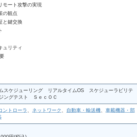
モート攻撃の実現
策の観点
証と鍵交換
ト
キュリティ
要
イムスケジューリング リアルタイムOS スケジューラビリテ
ァジングテスト ＳｅｃＯＣ
コントローラ
、
ネットワーク
、
自動車・輸送機
、
車載機器・部
S
000円(税込)