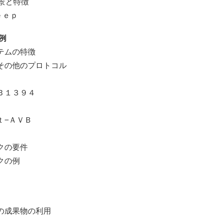
景と特徴
ｅｅｐ
例
テムの特徴
その他のプロトコル
１３９４
−ＡＶＢ
クの要件
クの例
成果物の利用