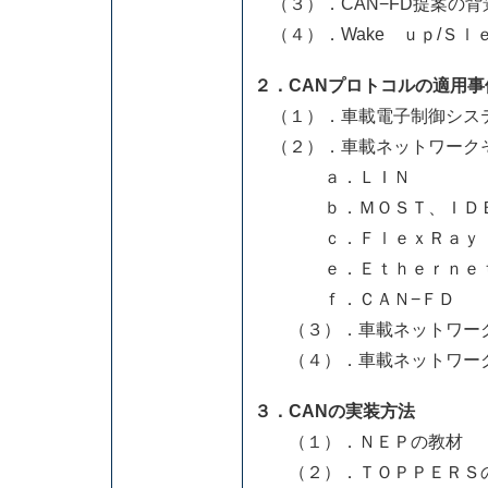
（３）．CAN−FD提案の背
（４）．Wake ｕｐ/Ｓｌ
２．CANプロトコルの適用事
（１）．車載電子制御シス
（２）．車載ネットワーク
ａ．ＬＩＮ
ｂ．ＭＯＳＴ、ＩＤＢ
ｃ．ＦｌｅｘＲａｙ
ｅ．Ｅｔｈｅｒｎｅｔ
ｆ．ＣＡＮ−ＦＤ
（３）．車載ネットワー
（４）．車載ネットワー
３．CANの実装方法
（１）．ＮＥＰの教材
（２）．ＴＯＰＰＥＲＳの