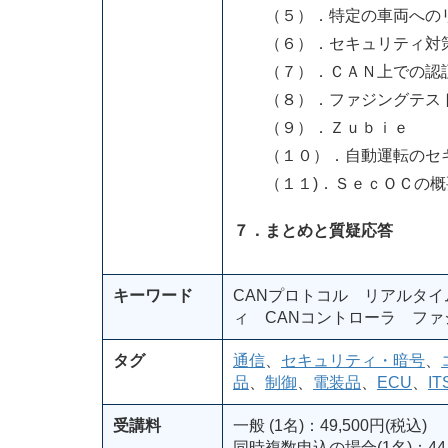
（５）．特定の車両へのリ
（６）．セキュリティ対
（７）．ＣＡＮ上での認
（８）．ファジングテス
（９）．Ｚｕｂｉｅ
（１０）．自動運転のセ
（１１)．ＳｅｃＯＣの概
７．まとめと質疑応答
キーワード
CANプロトコル リアルタ
ィ CANコントローラ フ
タグ
通信
、
セキュリティ・暗号
、
品
、
制御
、
電装品
、
ECU
、
IT
受講料
一般 (1名)：49,500円(税込)
同時複数申込の場合(1名)：44,