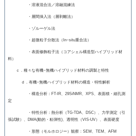
・溶液混合法／溶融混練法
・層間挿入法（層剥離法）
・ゾルーゲル法
・超微粒子分散法（
In−situ
重合法）
・表面修飾粒子法（コアシェル構造型ハイブリッド材
料）
ｃ．種々な有機
−
無機ハイブリッド材料の調製と特性
ｄ．有機
−
無機ハイブリッド材料の構造・特性解析
・構造分析：
FT-IR
、
29SiNMR
、
XPS
、表面積・細孔測
定
・特性分析：熱分析（
TG-TDA
、
DSC
）、力学測定（引
張試験）、
DMA(
動的・粘弾性
)
、透明性（
VIS-UV
）、表面硬度
・形態（モルホロジー）観察：
SEM
、
TEM
、
AFM