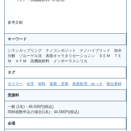
参考文献
キーワード
シランカップリング ナノコンポジット ナノハイブリッド 加水
分解 ゾルーゲル法 表面キャラタリゼーションン ＳＥＭ ＴＥ
Ｍ ＡＦＭ 高機能材料 メソポーラスシリカ
タグ
ポリマー
、
化学
、
材料
、
接着・溶着
、
表面処理・めっき
、
複合素材
受講料
一般 (1名)：49,500円(税込)
同時複数申込の場合(1名)：44,000円(税込)
会場