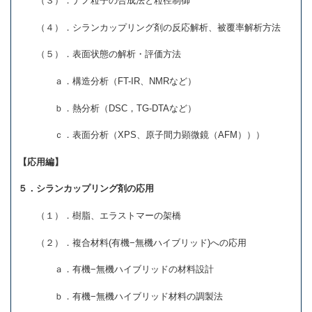
（３）．ナノ粒子の合成法と粒径制御
（４）．シランカップリング剤の反応解析、被覆率解析方法
（５）．表面状態の解析・評価方法
ａ．構造分析（
FT-IR
、
NMR
など）
ｂ．熱分析（
DSC
，
TG-DTA
など）
ｃ．表面分析（
XPS
、原子間力顕微鏡（
AFM
）））
【応用編】
５．シランカップリング剤の応用
（１）．樹脂、エラストマーの架橋
（２）．複合材料
(
有機
−
無機ハイブリッド
)
への応用
ａ．有機
−
無機ハイブリッドの材料設計
ｂ．有機
−
無機ハイブリッド材料の調製法