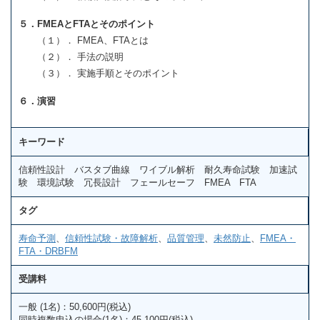
５．FMEAとFTAとそのポイント
（１）． FMEA、FTAとは
（２）． 手法の説明
（３）． 実施手順とそのポイント
６．演習
キーワード
信頼性設計 バスタブ曲線 ワイブル解析 耐久寿命試験 加速試
験 環境試験 冗長設計 フェールセーフ FMEA FTA
タグ
寿命予測
、
信頼性試験・故障解析
、
品質管理
、
未然防止
、
FMEA・
FTA・DRBFM
受講料
一般 (1名)：50,600円(税込)
同時複数申込の場合(1名)：45,100円(税込)