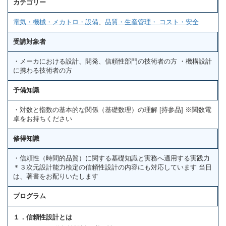
カテゴリー
電気・機械・メカトロ・設備
、
品質・生産管理・ コスト・安全
受講対象者
・メーカにおける設計、開発、信頼性部門の技術者の方 ・機構設計
に携わる技術者の方
予備知識
・対数と指数の基本的な関係（基礎数理）の理解 [持参品] ※関数電
卓をお持ちください
修得知識
・信頼性（時間的品質）に関する基礎知識と実務へ適用する実践力
＊３次元設計能力検定の信頼性設計の内容にも対応しています 当日
は、著書をお配りいたします
プログラム
１．信頼性設計とは