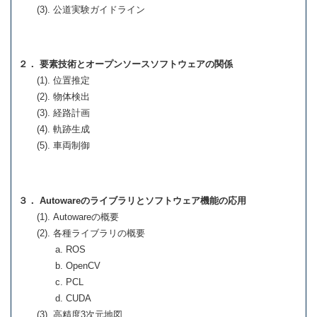
(3). 公道実験ガイドライン
２． 要素技術とオープンソースソフトウェアの関係
(1). 位置推定
(2). 物体検出
(3). 経路計画
(4). 軌跡生成
(5). 車両制御
３． Autowareのライブラリとソフトウェア機能の応用
(1). Autowareの概要
(2). 各種ライブラリの概要
a. ROS
b. OpenCV
c. PCL
d. CUDA
(3). 高精度3次元地図