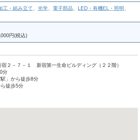
加工・組み立て
、
光学
、
電子部品
、
LED・有機EL・照明
、
000円(税込)
室
宿区西新宿２－７－１ 新宿第一生命ビルディング（２２階）
0分
宿駅」から徒歩8分
から徒歩5分