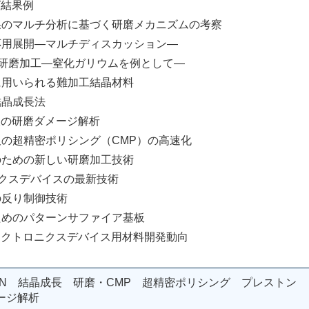
結果例
ルチ分析に基づく研磨メカニズムの考察
展開―マルチディスカッション―
研磨加工―窒化ガリウムを例として―
いられる難加工結晶材料
晶成長法
研磨ダメージ解析
精密ポリシング（CMP）の高速化
めの新しい研磨加工技術
クスデバイスの最新技術
反り制御技術
のパターンサファイア基板
トロニクスデバイス用材料開発動向
N 結晶成長 研磨・CMP 超精密ポリシング プレストン
ージ解析