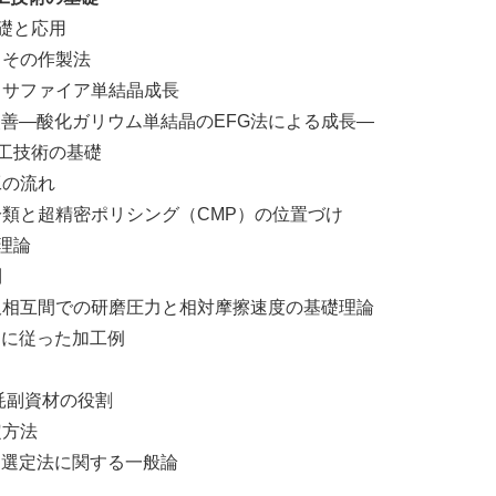
礎と応用
その作製法
ファイア単結晶成長
酸化ガリウム単結晶のEFG法による成長―
工技術の基礎
の流れ
超精密ポリシング（CMP）の位置づけ
理論
則
間での研磨圧力と相対摩擦速度の基礎理論
従った加工例
副資材の役割
方法
定法に関する一般論