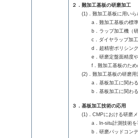
２．難加工基板の研磨加工
(1)．難加工基板に用いら
a．難加工基板の標準研
b．ラップ加工機（研削
c．ダイヤラップ加工
d．超精密ポリシング（
e．研磨定盤面精度や平
f．難加工基板のための
(2)．難加工基板の研磨用
a．基板加工に関わる消
b．基板加工に関わる消
３．基板加工技術の応用
(1)．CMPにおける研磨
a．In-situ計測技術
b．研磨パッドコンディ