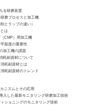
れる研磨装置
磨プロセスと加工機
とラップの違い）
とは
CMP）用加工機
面度の重要性
加工機の課題
消耗副資材について
耗副資材とは
耗副資材のトレンド
メカニズムとその応用
を導入した最新モニタリング研磨加工技術
ショニングのモニタリング技術