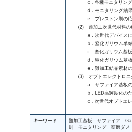
c．各種モニタリング
d．モニタリング結果のマ
e．プレストン則の応用
(2)．難加工次世代材料の
a．次世代デバイスに用
b．窒化ガリウム単結
c．窒化ガリウム基板の
d．窒化ガリウム基板の超
e．難加工結晶素材のた
(3)．オプトエレクトロニ
a．サファイア基板の
b．LED高輝度化のため
c．次世代オプトエレク
キーワード
難加工基板 サファイア Ga
則 モニタリング 研磨ダメ