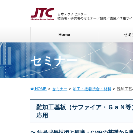
Home
セミ
セミナー
HOME
セミナー
加工・接着接合・材料
難加工基
難加工基板（サファイア・ＧａＮ等
応用
〜 結晶成長技術と研磨・CMPの基礎か