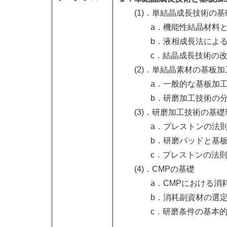
(1)．単結晶成長技術の基
a．機能性結晶材料と
b．液相成長法によるサ
c．結晶成長技術の改善―
(2)．単結晶素材の基板加
a．一般的な基板加工
b．研磨加工技術の分類と
(3)．研磨加工技術の基礎
a．プレストンの法
b．研磨パッドと基板相互
c．プレストンの法則に
(4)．CMPの基礎
a．CMPにおける消耗
b．消耗副資材の選定
c．研磨条件の基本的選