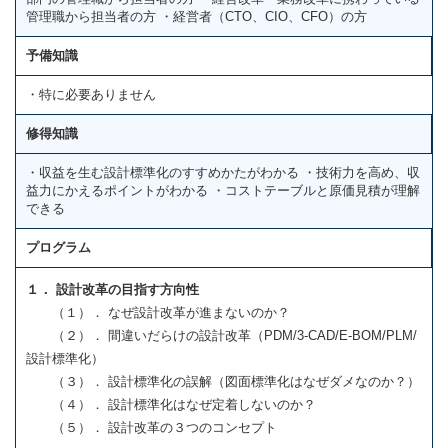
管理職から担当者の方 ・経営者（CTO、CIO、CFO）の方
予備知識
・特に必要ありません
修得知識
・収益を生む設計標準化のすすめかたがわかる ・技術力を高め、収
益力にかえるポイントがわかる ・コストテーブルと原価見積が理解
できる
プログラム
１． 設計改革の目指す方向性
（１）． なぜ設計改革が進まないのか？
（２）． 間違いだらけの設計改革（PDM/3-CAD/E-BOM/PLM/
設計標準化）
（３）． 設計標準化の誤解（図面標準化はなぜダメなのか？）
（４）． 設計標準化はなぜ定着しないのか？
（５）． 設計改革の３つのコンセプト