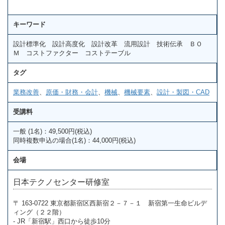
キーワード
設計標準化 設計高度化 設計改革 流用設計 技術伝承 ＢＯ
Ｍ コストファクター コストテーブル
タグ
業務改善
、
原価・財務・会計
、
機械
、
機械要素
、
設計・製図・CAD
受講料
一般 (1名)：49,500円(税込)
同時複数申込の場合(1名)：44,000円(税込)
会場
日本テクノセンター研修室
〒 163-0722 東京都新宿区西新宿２－７－１ 新宿第一生命ビルデ
ィング（２２階）
- JR「新宿駅」西口から徒歩10分