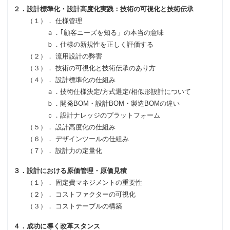
２．設計標準化・設計高度化実践：技術の可視化と技術伝承
（１）． 仕様管理
ａ．｢顧客ニーズを知る」の本当の意味
ｂ．仕様の新規性を正しく評価する
（２）． 流用設計の弊害
（３）． 技術の可視化と技術伝承のあり方
（４）． 設計標準化の仕組み
ａ．技術仕様決定/方式選定/相似形設計について
ｂ．開発BOM・設計BOM・製造BOMの違い
ｃ．設計ナレッジのプラットフォーム
（５）． 設計高度化の仕組み
（６）． デザインツールの仕組み
（７）． 設計力の定量化
３．設計における原価管理・原価見積
（１）． 固定費マネジメントの重要性
（２）． コストファクターの可視化
（３）． コストテーブルの構築
４．成功に導く改革スタンス