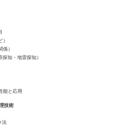
用
ど）
関係）
癌探知・地雷探知）
）
性能と応用
理技術
Ｄ法