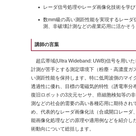
レーダ信号処理やレーダ画像化技術を学び
数mm級の高い測距性能を実現するレーダ
測、非破壊計測などの産業応用に活かそう
講師の言葉
超広帯域(Ultra Wideband: UWB)
計測が苦手とする測定環境下（粉塵・高濃度ガ
い測距性能を保持します。特に低周波側のマイ
透過性に優れ、目標の電磁気的特性（誘電率分
復旧ロボットの3次元センサ、癌細胞検知等の
測などの社会的需要の高い各種応用に期待され
め、代表的なレーダ画像化法（合成開口レーダ、B
能画像化処理などの原理や適用例などを紹介し
術動向について総括します。