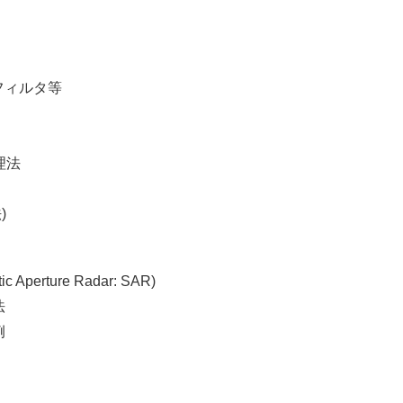
フィルタ等
理法
)
Aperture Radar: SAR)
法
例