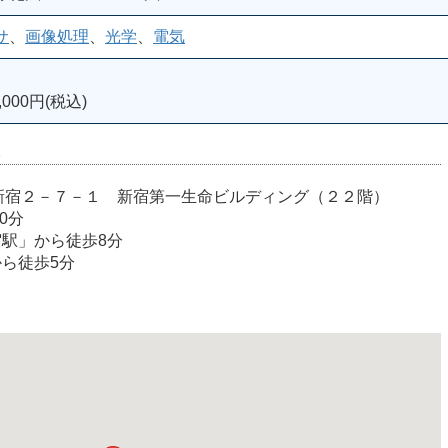
サ
、
画像処理
、
光学
、
電気
000円(税込)
室
宿区西新宿２－７－１ 新宿第一生命ビルディング（２２階）
0分
宿駅」から徒歩8分
から徒歩5分