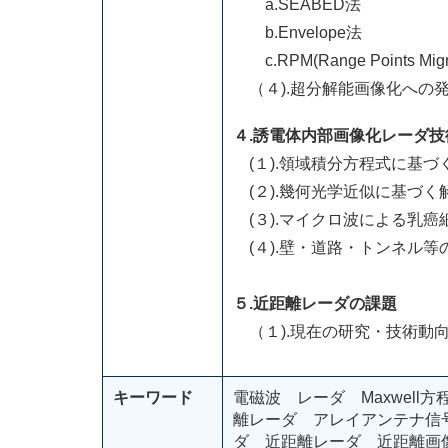
a.SEABED法
b.Envelope法
c.RPM(Range Points Migr
（４).超分解能画像化への
４.誘電体内部画像化レーダ技
(１).領域積分方程式に基づ
(２).幾何光学近似に基づく
(３).マイクロ波による乳癌
(４).壁・道路・トンネル
５.近距離レーダの課題
（１).現在の研究・技術動
キーワード
電磁波 レーダ Maxwel
離レーダ アレイアンテナ信
ダ 近距離レーダ 近距離画像化法