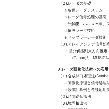
(２).レーダの基礎
a.各種レーダシステム
b.レーダ信号処理の基礎
c.分解能、パルス圧縮、
d.偏波レーダ技術
e.ドップラーレーダ技術
(３).アレイアンテナ信号処
a.超分解能到来方向推定
(Capon法、MUSIC法
３.レーダ画像化技術への応用
(１).合成開口処理法(Synthetic 
a.画像化原理と信号処理
b.数値計算例と各種応用
(２).時間逆伝搬法
(３).境界抽出法