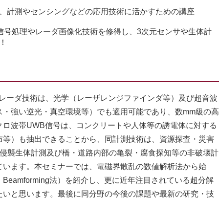
、計測やセンシングなどの応用技術に活かすための講座
信号処理やレーダ画像化技術を修得し、3次元センサや生体計
！
信号を用いたレーダ技術は、光学（レーザレンジファインダ等）及び超音波
ス・強い逆光・真空環境等）でも適用可能であり、数mm級の高
クロ波帯UWB信号は、コンクリートや人体等の誘電体に対する
布等）も抽出できることから、同計測技術は、資源探査・災害
非侵襲生体計測及び橋・道路内部の亀裂・腐食探知等の非破壊計
ています。本セミナーでは、電磁界散乱の数値解析法から始
eamforming法）を紹介し、更に近年注目されている超分解
たいと思います。最後に同分野の今後の課題や最新の研究・技