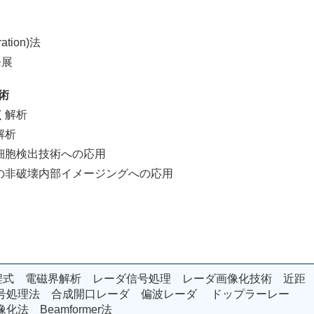
ation)法
発展
術
く解析
解析
細胞検出技術への応用
等の非破壊内部イメージングへの応用
向
l方程式 電磁界解析 レーダ信号処理 レーダ画像化技術 近距
号処理法 合成開口レーダ 偏波レーダ ドップラーレー
 Beamformer法