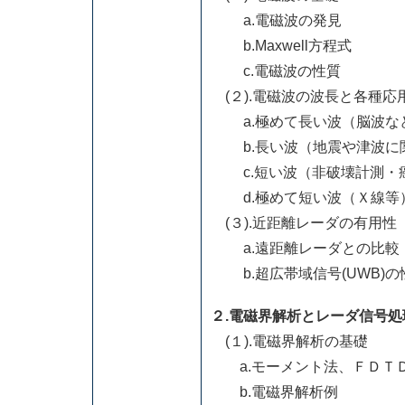
a.電磁波の発見
b.Maxwell方程式
c.電磁波の性質
(２).電磁波の波長と各種応
a.極めて長い波（脳波な
b.長い波（地震や津波に
c.短い波（非破壊計測・
d.極めて短い波（Ｘ線等
(３).近距離レーダの有用性
a.遠距離レーダとの比較
b.超広帯域信号(UWB)の
２.電磁界解析とレーダ信号処
(１).電磁界解析の基礎
a.モーメント法、ＦＤＴ
b.電磁界解析例