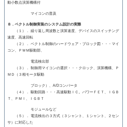
動小数点演算機構付
マイコンの普及
８．ベクトル制御実装のシステム設計の実際
（１）． 繰り返し周波数と演算速度、デバイスのスイッチング
速度、高速回転
（２）． ベクトル制御のハードウェア・ブロック図・・・マイ
コン、ＰＷＭ駆動部、
電流検出部
（３）． 制御用マイコンの選択・・・クロック、演算機構、Ｐ
ＭＤ（３相モータ駆動
ブロック）、A/Dコンバータ
（４）． 駆動回路・・・高速駆動ＩＣ。パワーＦＥＴ、ＩＧＢ
Ｔ、ＰＭＩ、ＩＧＢＴ
モジュールなど
（５）． 電流検出の３方式（３シャント、１シャント、２セン
サ）に対応した