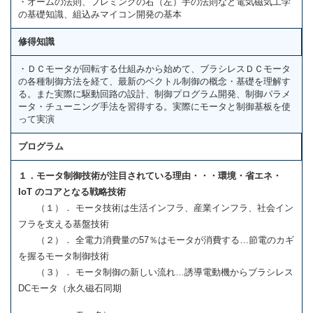
・オームの法則、フレミングの右（左）手の法則など電気磁気工学
の基礎知識、組込みマイコン開発の基本
修得知識
・ＤＣモータが回転する仕組みから始めて、ブラシレスＤＣモータ
の各種制御方法を経て、最新のベクトル制御の概念・基礎を理解す
る。また実際に駆動回路の設計、制御プログラム開発、制御パラメ
ータ・チューニング手法を習得する。実際にモータと制御基板を使
って実演
プログラム
１．モータ制御技術が注目されている理由・・・環境・省エネ・
IoT のコアとなる戦略技術
（１）． モータ技術は生活インフラ、産業インフラ、社会イン
フラを支える基盤技術
（２）． 全電力消費量の57％はモータが消費する…節電のカギ
を握るモータ制御技術
（３）． モータ制御の新しい流れ…誘導電動機からブラシレス
DCモータ（永久磁石同期