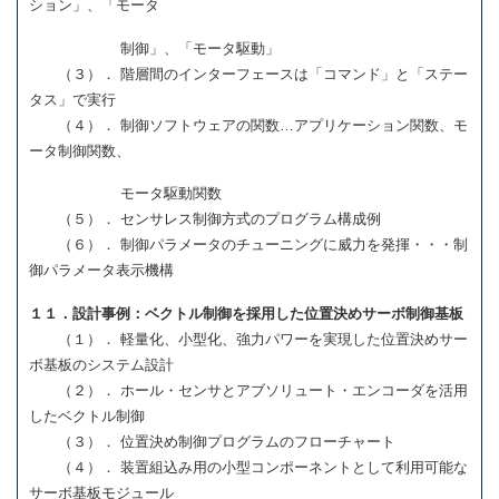
ション」、「モータ
制御」、「モータ駆動」
（３）． 階層間のインターフェースは「コマンド」と「ステー
タス」で実行
（４）． 制御ソフトウェアの関数…アプリケーション関数、モ
ータ制御関数、
モータ駆動関数
（５）． センサレス制御方式のプログラム構成例
（６）． 制御パラメータのチューニングに威力を発揮・・・制
御パラメータ表示機構
１１．設計事例：ベクトル制御を採用した位置決めサーボ制御基板
（１）． 軽量化、小型化、強力パワーを実現した位置決めサー
ボ基板のシステム設計
（２）． ホール・センサとアブソリュート・エンコーダを活用
したベクトル制御
（３）． 位置決め制御プログラムのフローチャート
（４）． 装置組込み用の小型コンポーネントとして利用可能な
サーボ基板モジュール