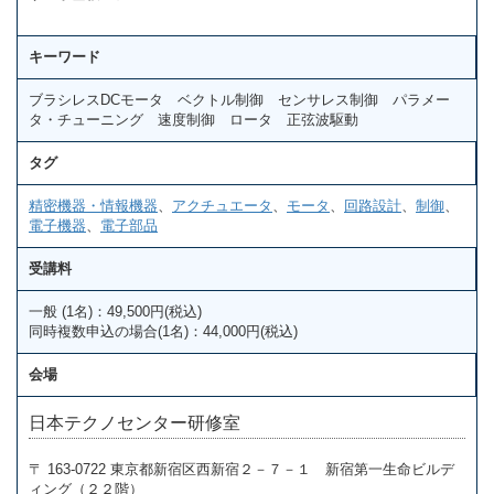
キーワード
ブラシレスDCモータ ベクトル制御 センサレス制御 パラメー
タ・チューニング 速度制御 ロータ 正弦波駆動
タグ
精密機器・情報機器
、
アクチュエータ
、
モータ
、
回路設計
、
制御
、
電子機器
、
電子部品
受講料
一般 (1名)：49,500円(税込)
同時複数申込の場合(1名)：44,000円(税込)
会場
日本テクノセンター研修室
〒 163-0722 東京都新宿区西新宿２－７－１ 新宿第一生命ビルデ
ィング（２２階）