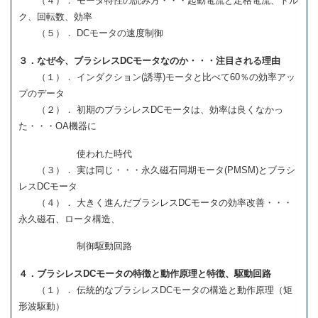
（４）． モータ特性の読み方・・・起動電流と定格電流、トル
ク、回転数、効率
（５）． DCモータの速度制御
３．なぜ今、ブラシレスDCモータなのか・・・注目される理由
（１）． インダクション(誘導)モータと比べて60％の効率アッ
プのデータ
（２）． 初期のブラシレスDCモータは、効率は良くなかっ
た・・・OA機器に
使われた時代
（３）． 実は同じ・・・永久磁石同期モータ(PMSM)とブラシ
レスDCモータ
（４）． 大きく進んだブラシレスDCモータの効率改善・・・
永久磁石、ロータ構造、
制御駆動回路
４．ブラシレスDCモータの特徴と動作原理と特徴、駆動回路
（１）． 伝統的なブラシレスDCモータの構造と動作原理（矩
形波駆動）