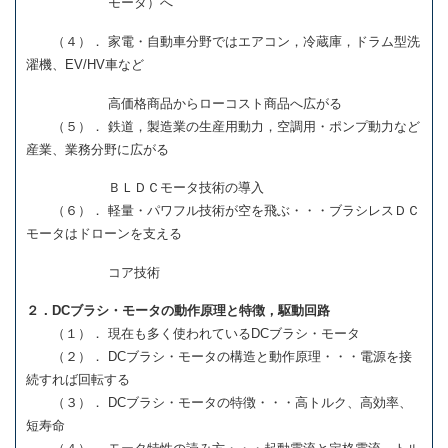
モータ）へ
（４）． 家電・自動車分野ではエアコン，冷蔵庫，ドラム型洗
濯機、EV/HV車など
高価格商品からローコスト商品へ広がる
（５）． 鉄道，製造業の生産用動力，空調用・ポンプ動力など
産業、業務分野に広がる
ＢＬＤＣモータ技術の導入
（６）． 軽量・パワフル技術が空を飛ぶ・・・ブラシレスＤＣ
モータはドローンを支える
コア技術
２．DCブラシ・モータの動作原理と特徴，駆動回路
（１）． 現在も多く使われているDCブラシ・モータ
（２）． DCブラシ・モータの構造と動作原理・・・電源を接
続すれば回転する
（３）． DCブラシ・モータの特徴・・・高トルク、高効率、
短寿命