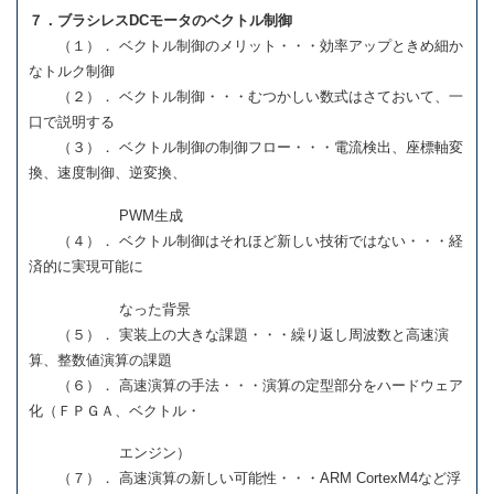
７．ブラシレスDCモータのベクトル制御
（１）． ベクトル制御のメリット・・・効率アップときめ細か
なトルク制御
（２）． ベクトル制御・・・むつかしい数式はさておいて、一
口で説明する
（３）． ベクトル制御の制御フロー・・・電流検出、座標軸変
換、速度制御、逆変換、
PWM生成
（４）． ベクトル制御はそれほど新しい技術ではない・・・経
済的に実現可能に
なった背景
（５）． 実装上の大きな課題・・・繰り返し周波数と高速演
算、整数値演算の課題
（６）． 高速演算の手法・・・演算の定型部分をハードウェア
化（ＦＰＧＡ、ベクトル・
エンジン）
（７）． 高速演算の新しい可能性・・・ARM CortexM4など浮