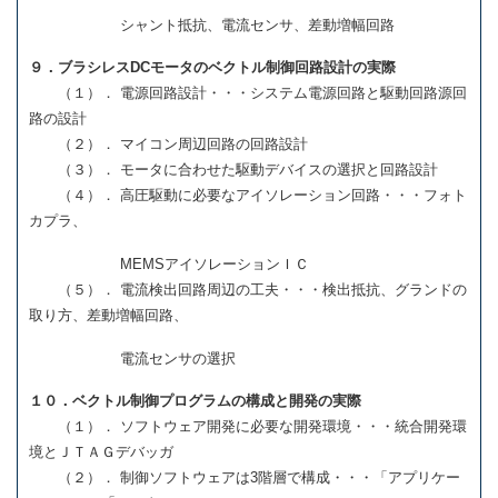
シャント抵抗、電流センサ、差動増幅回路
９．ブラシレスDCモータのベクトル制御回路設計の実際
（１）． 電源回路設計・・・システム電源回路と駆動回路源回
路の設計
（２）． マイコン周辺回路の回路設計
（３）． モータに合わせた駆動デバイスの選択と回路設計
（４）． 高圧駆動に必要なアイソレーション回路・・・フォト
カプラ、
MEMSアイソレーションＩＣ
（５）． 電流検出回路周辺の工夫・・・検出抵抗、グランドの
取り方、差動増幅回路、
電流センサの選択
１０．ベクトル制御プログラムの構成と開発の実際
（１）． ソフトウェア開発に必要な開発環境・・・統合開発環
境とＪＴＡＧデバッガ
（２）． 制御ソフトウェアは3階層で構成・・・「アプリケー