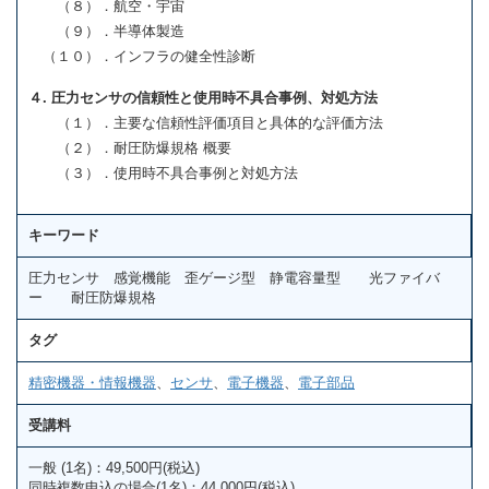
（８）．航空・宇宙
（９）．半導体製造
（１０）．インフラの健全性診断
４. 圧力センサの信頼性と使用時不具合事例、対処方法
（１）．主要な信頼性評価項目と具体的な評価方法
（２）．耐圧防爆規格 概要
（３）．使用時不具合事例と対処方法
キーワード
圧力センサ 感覚機能 歪ゲージ型 静電容量型 光ファイバ
ー 耐圧防爆規格
タグ
精密機器・情報機器
、
センサ
、
電子機器
、
電子部品
受講料
一般 (1名)：49,500円(税込)
同時複数申込の場合(1名)：44,000円(税込)