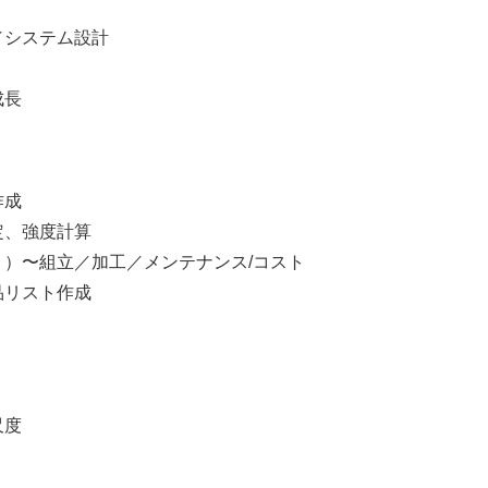
／システム設計
成長
作成
定、強度計算
Ｒ）〜組立／加工／メンテナンス/コスト
品リスト作成
尺度