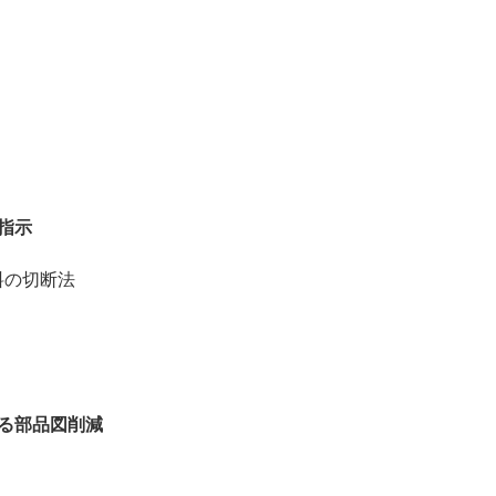
）
指示
料の切断法
よる部品図削減