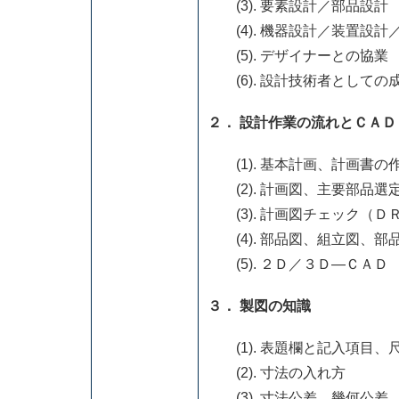
(3). 要素設計／部品設計
(4). 機器設計／装置設計
(5). デザイナーとの協業
(6). 設計技術者としての
２． 設計作業の流れとＣＡＤ
(1). 基本計画、計画書の
(2). 計画図、主要部品選
(3). 計画図チェック（Ｄ
(4). 部品図、組立図、部
(5). ２Ｄ／３Ｄ―ＣＡＤ
３． 製図の知識
(1). 表題欄と記入項目、
(2). 寸法の入れ方
(3). 寸法公差、幾何公差