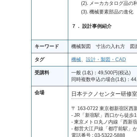
(2). メーカカタログ品の
(3). 機械要素部品の進化
７． 設計事例紹介
キーワード
機械製図 寸法の入れ方 図
タグ
機械
、
設計・製図・CAD
受講料
一般 (1名)：49,500円(税込)
同時複数申込の場合(1名)：44,
会場
日本テクノセンター研修
〒 163-0722 東京都新
- JR「新宿駅」西口から徒歩1
- 東京メトロ丸ノ内線「西新
- 都営大江戸線「都庁前駅」
電話番号 : 03-5322-5888