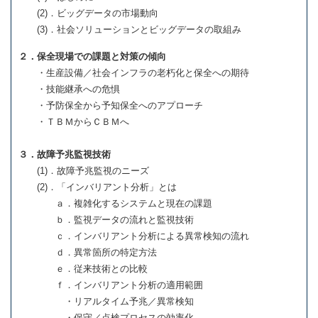
(2)．ビッグデータの市場動向
(3)．社会ソリューションとビッグデータの取組み
２．保全現場での課題と対策の傾向
・生産設備／社会インフラの老朽化と保全への期待
・技能継承への危惧
・予防保全から予知保全へのアプローチ
・ＴＢＭからＣＢＭへ
３．故障予兆監視技術
(1)．故障予兆監視のニーズ
(2)．「インバリアント分析」とは
ａ．複雑化するシステムと現在の課題
ｂ．監視データの流れと監視技術
ｃ．インバリアント分析による異常検知の流れ
ｄ．異常箇所の特定方法
ｅ．従来技術との比較
ｆ．インバリアント分析の適用範囲
・リアルタイム予兆／異常検知
・保守／点検プロセスの効率化