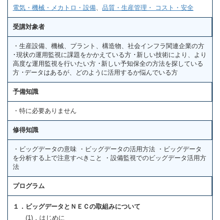
電気・機械・メカトロ・設備
、
品質・生産管理・ コスト・安全
受講対象者
・生産設備、機械、プラント、構造物、社会インフラ関連企業の方
･現状の運用監視に課題をかかえている方 ･新しい技術により、より
高度な運用監視を行いたい方 ･新しい予知保全の方法を探している
方 ･データはあるが、どのように活用するか悩んでいる方
予備知識
・特に必要ありません
修得知識
・ビッグデータの意味 ・ビッグデータの活用方法 ・ビッグデータ
を分析する上で注意すべきこと ・設備監視でのビッグデータ活用方
法
プログラム
１．ビッグデータとＮＥＣの取組みについて
(1)．はじめに