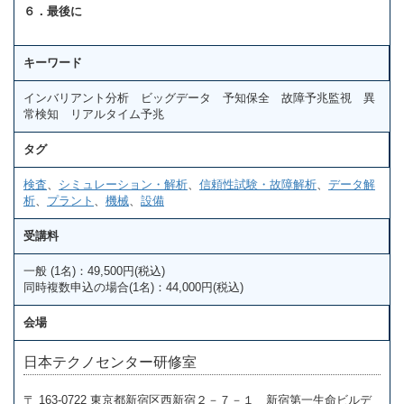
６．最後に
キーワード
インバリアント分析 ビッグデータ 予知保全 故障予兆監視 異
常検知 リアルタイム予兆
タグ
検査
、
シミュレーション・解析
、
信頼性試験・故障解析
、
データ解
析
、
プラント
、
機械
、
設備
受講料
一般 (1名)：49,500円(税込)
同時複数申込の場合(1名)：44,000円(税込)
会場
日本テクノセンター研修室
〒 163-0722 東京都新宿区西新宿２－７－１ 新宿第一生命ビルデ