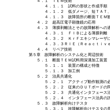
４．１ ＴＥＭ技術
４．１．１ 試料の形状と作成手順
４．１．２ 低ダメージ、短ＴＡＴ、
４．１．３ 故障箇所の断面ＴＥＭ観
４．２ 超高圧電子顕微鏡の応用
４．３ 薄膜剥離法とその故障解析への
４．３．１ ＦＩＢによる薄膜剥離
４．３．２ ＫｒＦエキシマレーザに
４．３．３ＲＩＥ（Ｒｅａｃｔｉｖｅ 
４．４ リペア技術
第５章 故障解析のシステム化と周辺技術
５．１ 断面ＴＥＭ試料用深溝加工装置
５．１．１ 装置の構成と特徴 
５．１．３ 加工例
５．２ 治具共通化
５．２．１ アクティブ動作観測の必
５．２．２ 従来のＤＵＴボードの問
５．２．３ 共通化インタフェース
５．２．４ インタフェース治具の
５．３ 故障解析向けテスタ
５．３．１ 故障解析向けテスタの