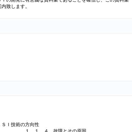
案内致します。
）
）
ＳＩ技術の方向性
 １．１．４ 故障とその原因