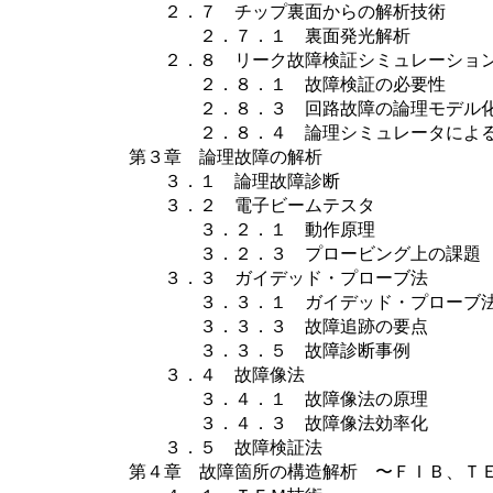
２．７ チップ裏面からの解析技術
２．７．１ 裏面発光解析 ２
２．８ リーク故障検証シミュレーショ
２．８．１ 故障検証の必要性 
２．８．３ 回路故障の論理モデル
２．８．４ 論理シミュレータによる
第３章 論理故障の解析
３．１ 論理故障診断
３．２ 電子ビームテスタ
３．２．１ 動作原理 ３．
３．２．３ プロービング上の課題
３．３ ガイデッド・プローブ法
３．３．１ ガイデッド・プローブ法
３．３．３ 故障追跡の要点 ３．
３．３．５ 故障診断事例
３．４ 故障像法
３．４．１ 故障像法の原理 ３
３．４．３ 故障像法効率化 ３
３．５ 故障検証法
第４章 故障箇所の構造解析 〜ＦＩＢ、Ｔ