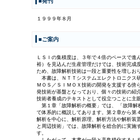
■発刊
１９９９年８月
■ご案内
ＬＳＩの集積度は、３年で４倍のペースで進
裕）を見込んだ生産管理だけでは、技術完成
ため、故障解析技術は一段と重要性を増しお
本書は、ＮＴＴシステムエレクトロニクス研
ＭＯＳ／ＳＩＭＯＸ技術の開発を支援する傍
発技術が基盤となっており、個々の技術の紹
技術者養成のテキストとして役立つことに主
第１章「故障解析の概要」では、 「故障解
て体系的に概説してあります。第２章から第
解析を中心に、解析原理、解析方法や解析装
と周辺技術」では、故障解析を総合的に実施
す。
したがって、本書が一段と高集積化するＬＳ