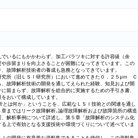
んでいるにもかかわらず、加工バラツキに対する許容値（余
度や歩留まりを向上さることが困難になってきています。この
り、故障解析技術者の養成も急務となってきています。
究所（旧ＬＳＩ研究所）において進めてきた０．２５μｍ Ｃ
ら、故障解析技術の開発を通してえられた経験、知見および開
介に留まらず、故障解析を総合的に実施するための手引き書、
眼をおいて構成しています。
析とは何か」ということを、広範なＬＳＩ技術との関連を通し
４章まではリーク故障解析､論理故障解析および故障箇所の構造
置、解析事例について詳述し、第５章「故障解析のシステム化
する上で有効となる支援技術や環境づくりについて述べていま
Ｉの開発に有意義な資料集であることを確信し、この資料集