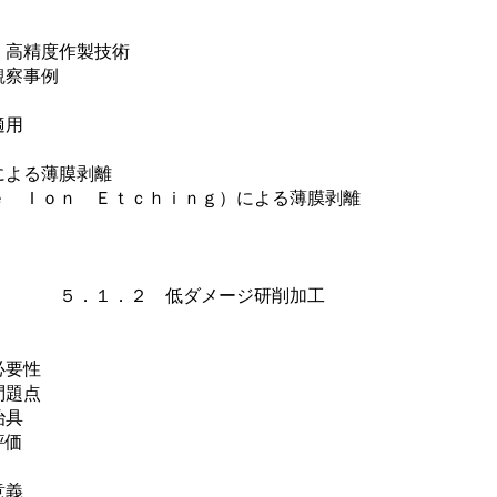
高精度作製技術
察事例
適用
よる薄膜剥離
Ｉｏｎ Ｅｔｃｈｉｎｇ）による薄膜剥離
５．１．２ 低ダメージ研削加工
要性
題点
治具
評価
意義