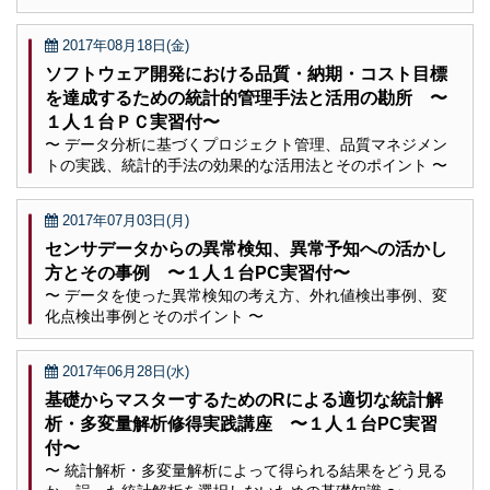
2017年08月18日(金)
ソフトウェア開発における品質・納期・コスト目標
を達成するための統計的管理手法と活用の勘所 〜
１人１台ＰＣ実習付〜
〜 データ分析に基づくプロジェクト管理、品質マネジメン
トの実践、統計的手法の効果的な活用法とそのポイント 〜
2017年07月03日(月)
センサデータからの異常検知、異常予知への活かし
方とその事例 〜１人１台PC実習付〜
〜 データを使った異常検知の考え方、外れ値検出事例、変
化点検出事例とそのポイント 〜
2017年06月28日(水)
基礎からマスターするためのRによる適切な統計解
析・多変量解析修得実践講座 〜１人１台PC実習
付〜
〜 統計解析・多変量解析によって得られる結果をどう見る