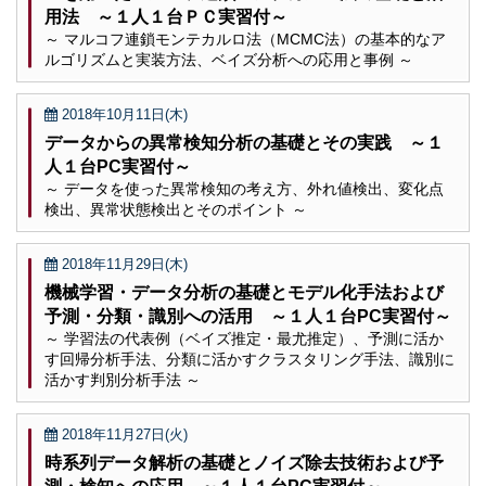
用法 ～１人１台ＰＣ実習付～
～ マルコフ連鎖モンテカルロ法（MCMC法）の基本的なア
ルゴリズムと実装方法、ベイズ分析への応用と事例 ～
2018年10月11日(木)
データからの異常検知分析の基礎とその実践 ～１
人１台PC実習付～
～ データを使った異常検知の考え方、外れ値検出、変化点
検出、異常状態検出とそのポイント ～
2018年11月29日(木)
機械学習・データ分析の基礎とモデル化手法および
予測・分類・識別への活用 ～１人１台PC実習付～
～ 学習法の代表例（ベイズ推定・最尤推定）、予測に活か
す回帰分析手法、分類に活かすクラスタリング手法、識別に
活かす判別分析手法 ～
2018年11月27日(火)
時系列データ解析の基礎とノイズ除去技術および予