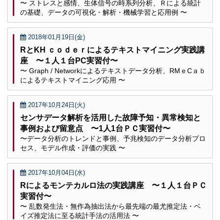
〜 ストレスと感情、生体信号の時系列分析、Ｒによる統計
の基礎、データの可視化・解析・機械学習と応用例 〜
2018年01月19日(金)
RとKH ｃｏｄｅｒによるテキストマイニング実践講
座 〜１人１台PC実習付〜
〜 Graph / Networkによるテキストデータ分析、RMｅCａｂ
によるテキストマイニング応用 〜
2017年10月24日(火)
センサデータ解析を活用した故障予知・異常検知と
事例および留意点 〜1人1台ＰＣ実習付〜
〜データ分析のトレンドと事例、予兆検知のデータ分析プロ
セス、モデル作成・評価の実践 〜
2017年10月04日(水)
Rによるモンテカルロ法の実践講座 〜１人１台ＰＣ
実習付〜
〜 乱数発生法・無作為抽出法から最先端の最尤推定法・ベ
イズ推定法に至る統計手法の活用法 〜