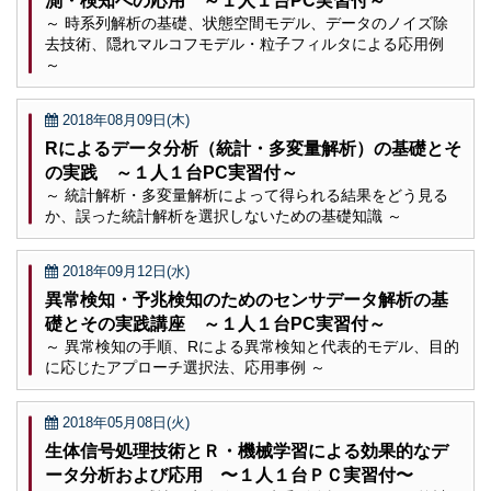
測・検知への応用 ～１人１台PC実習付～
～ 時系列解析の基礎、状態空間モデル、データのノイズ除
去技術、隠れマルコフモデル・粒子フィルタによる応用例
～
2018年08月09日(木)
Rによるデータ分析（統計・多変量解析）の基礎とそ
の実践 ～１人１台PC実習付～
～ 統計解析・多変量解析によって得られる結果をどう見る
か、誤った統計解析を選択しないための基礎知識 ～
2018年09月12日(水)
異常検知・予兆検知のためのセンサデータ解析の基
礎とその実践講座 ～１人１台PC実習付～
～ 異常検知の手順、Rによる異常検知と代表的モデル、目的
に応じたアプローチ選択法、応用事例 ～
2018年05月08日(火)
生体信号処理技術とＲ・機械学習による効果的なデ
ータ分析および応用 〜１人１台ＰＣ実習付〜