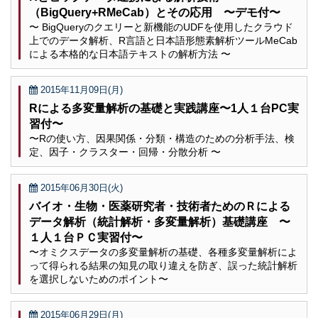
（BigQuery+RMeCab）とその応用 〜デモ付〜
〜 BigQueryのクエリーと新機能のUDFを使用したクラウド
上でのデータ解析、R言語と日本語形態素解析ツールMeCab
による本格的な日本語テキストの解析方法 〜
2015年11月09日(月)
Rによる多変量解析の基礎と実践講座〜1人１台PC実
習付〜
〜Rの使い方、因果関係・分類・構造のための分析手法、検
定、因子・クラスター・回帰・分散分析 〜
2015年06月30日(火)
バイオ・生物・医薬研究者・技術者ためのＲによる
データ解析（統計解析・多変量解析）基礎講座 〜
１人１台ＰＣ実習付〜
〜オミクスデータの多変量解析の基礎、各種多変量解析によ
って得られる結果の知見の取り違えを防ぎ、誤った統計解析
を選択しないためのポイント〜
2015年06月29日(月)