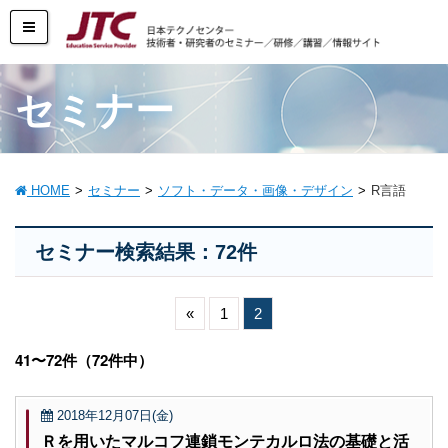
セミナー
HOME
セミナー
ソフト・データ・画像・デザイン
R言語
セミナー検索結果：72件
«
1
2
41〜72件（72件中）
2018年12月07日(金)
Ｒを用いたマルコフ連鎖モンテカルロ法の基礎と活