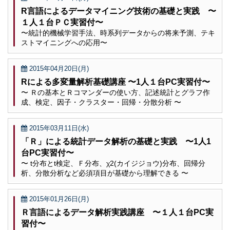
R言語によるデータマイニング技術の基礎と実践 〜
１人１台ＰＣ実習付〜
〜統計的機械学習手法、時系列データからの将来予測、テキ
ストマイニングへの応用〜
2015年04月20日(月)
Rによる多変量解析基礎講座 〜1人１台PC実習付〜
〜 Ｒの基本とＲコマンダーの使い方、記述統計とグラフ作
成、検定、因子・クラスター・回帰・分散分析 〜
2015年03月11日(水)
「Ｒ」による統計データ解析の基礎と実践 〜1人1
台PC実習付〜
〜 t分布とt検定、Ｆ分布、χ2(カイジジョウ)分布、回帰分
析、分散分析など必須項目が基礎から理解できる 〜
2015年01月26日(月)
Ｒ言語によるデータ解析実践講座 〜１人１台PC実
習付〜