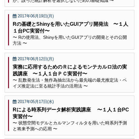
か、誤った統計解析を選択しないための基礎知識 〜
2017年06月19日(月)
Rの基礎とShinyを用いたGUIアプリ開発法 〜１人
１台PC実習付〜
〜 Rの使用法、Shinyを用いたGUIアプリの開発とその公開
方法 〜
2017年06月12日(月)
実務に応用するためのＲによるモンテカルロ法の実
践講座 〜１人１台ＰＣ実習付〜
〜 乱数発生法・無作為抽出法から最先端の最尤推定法・ベ
イズ推定法に至る統計手法の活用法 〜
2017年05月17日(水)
Rによる時系列データ解析実践講座 〜１人１台PC
実習付〜
〜 状態空間モデルとカルマンフィルタを用いた時系列予測
と将来予測への応用 〜