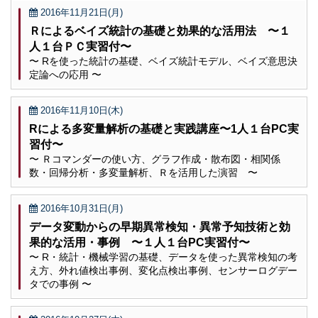
2016年11月21日(月)
Ｒによるベイズ統計の基礎と効果的な活用法 〜１
人１台ＰＣ実習付〜
〜 Rを使った統計の基礎、ベイズ統計モデル、ベイズ意思決
定論への応用 〜
2016年11月10日(木)
Rによる多変量解析の基礎と実践講座〜1人１台PC実
習付〜
〜 Ｒコマンダーの使い方、グラフ作成・散布図・相関係
数・回帰分析・多変量解析、Ｒを活用した演習 〜
2016年10月31日(月)
データ変動からの早期異常検知・異常予知技術と効
果的な活用・事例 〜１人１台PC実習付〜
〜 R・統計・機械学習の基礎、データを使った異常検知の考
え方、外れ値検出事例、変化点検出事例、センサーログデー
タでの事例 〜