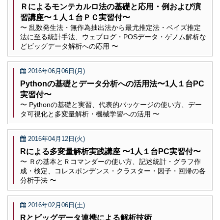
Ｒによるモンテカルロ法の基礎と応用・例および演
習講座〜１人１台ＰＣ実習付〜
〜 乱数発生法・無作為抽出法から最尤推定法・ベイズ推定
法に至る統計手法、ウェブログ・POSデータ・ゲノム解析な
どビッグデータ解析への応用 〜
2016年06月06日(月)
Pythonの基礎とデータ分析への活用法〜1人１台PC
実習付〜
〜 Pythonの基礎と実習、代表的パッケージの使い方、デー
タ可視化と多変量解析・機械学習への活用 〜
2016年04月12日(火)
Rによる多変量解析実践講座 〜1人１台PC実習付〜
〜 Ｒの基本とＲコマンダーの使い方、記述統計・グラフ作
成・検定、コレスポンデンス・クラスター・因子・回帰の各
分析手法 〜
2016年02月06日(土)
Rとビッグデータ連携による解析技術