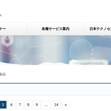
ナー
各種サービス案内
日本テクノセ
装品
5
6
7
8
9
…
14
»