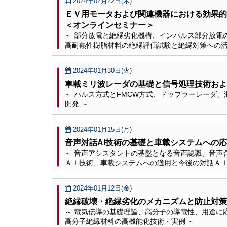
2024年02月22日(木)
ＥＶ用モータおよび関連機器における効果
＜オンラインセミナー＞
～ 部分放電と絶縁劣化機構、インパルス部分放電
高耐熱性樹脂材料の絶縁評価試験と絶縁対策への活
2024年01月30日(火)
車載ミリ波レーダの基礎と信号処理技術およ
～ パルス方式とFMCW方式、ドップラーレーダ
開発 ～
2024年01月15日(月)
音声対話AI技術の基礎と車載システムへの
～ 音声アシスタントの基盤となる音声認識、音声
ＡＩ技術、車載システムへの適用と今後の対話ＡＩ
2024年01月12日(金)
絶縁破壊・絶縁劣化のメカニズムと防止対策
～ 電気伝導の基礎理論、高分子の導電性、用途に
高分子絶縁材料の高機能化技術・実例 ～