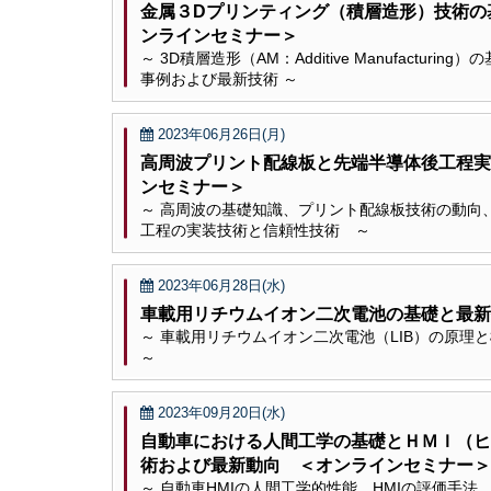
金属３Dプリンティング（積層造形）技術
ンラインセミナー＞
～ 3D積層造形（AM：Additive Manufact
事例および最新技術 ～
2023年06月26日(月)
高周波プリント配線板と先端半導体後工程実
ンセミナー＞
～ 高周波の基礎知識、プリント配線板技術の動向
工程の実装技術と信頼性技術 ～
2023年06月28日(水)
車載用リチウムイオン二次電池の基礎と最新
～ 車載用リチウムイオン二次電池（LIB）の原
～
2023年09月20日(水)
自動車における人間工学の基礎とＨＭＩ（ヒ
術および最新動向 ＜オンラインセミナー＞
～ 自動車HMIの人間工学的性能、HMIの評価手