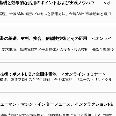
の基礎と効果的な活用のポイントおよび実践ノウハウ ＜オ
uring）の基礎、金属AMの造形プロセスと活用方法、金属AMの市場動向と適用
装の基礎、材料、接合、信頼性技術とその応用 ＜オンライ
、要求事項、低誘電材料／平滑導体との接着・接合技術、先端半導体後
技術：ポストLIBと全固体電池 ＜オンラインセミナー＞
理と構造、製造プロセスと特性評価、全固体電池、リユース・リサイクル
ューマン・マシン・インターフェース、インタラクション)技
法、運転支援に関する情報提示、自動運転車両における課題、HMIに関す