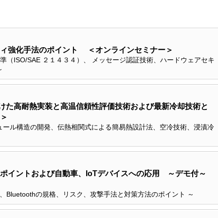
ティ強化手法のポイント ＜オンラインセミナー＞
準（ISO/SAE ２１４３４）、 メッセージ認証技術、ハードウェアセキ
～
に向けた高耐熱実装と高温信頼性評価技術および最新冷却技術と
＞
ュール構造の開発、伝熱相関式による簡易熱設計法、空冷技術、浸漬冷
ポイントおよび自動車、IoTデバイスへの応用 ～デモ付～
F、Bluetoothの規格、リスク、攻撃手法と対策方法のポイント ～