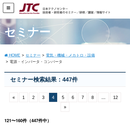
セミナー
HOME
セミナー
電気・機械・メカトロ・設備
電源・インバータ・コンバータ
セミナー検索結果：447件
«
1
2
3
4
5
6
7
8
…
12
»
121〜160件（447件中）