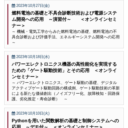
2023年10月27日(金)
燃料電池の基礎と不具合診断技術および電源システ
ム開発への応用 ～演習付～ ＜オンラインセミ
ナー＞
～ 機械・電気工学からみた燃料電池の基礎、燃料電池の不
具合診断および評価手法、エネルギーシステム開発への応用
～
2023年10月18日(水)
パワーエレクトロニクス機器の高性能化を実現する
ための「ゲート駆動技術」とその応用 ＜オンライ
ンセミナー＞
～ パワーエレクトロニクス、ゲート駆動の基礎、デジタル
アクティブゲート駆動回路の構成例、ゲート駆動技術の革新
による新たな価値創出（ノイズフリー化、故障検知・回路保
護、劣化推定・寿命診断） ～
2023年10月10日(火)
Pythonを用いた関数解析の基礎と制御システムへの
応用 ～デモ付～ ＜オンラインセミナー＞