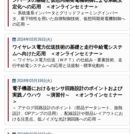
ンバータの基礎と仮想同期発電機制御による系統安
定化への応用 ＜オンラインセミナー＞
～ 系統連系インバータとグリッドフォーミングインバー
タ、垂下特性を用いた自律制御技術、仮想同期発電機制御へ
の応用 ～
2024年03月26日(火)
ワイヤレス電力伝送技術の基礎と走行中給電システ
ムへ向けた応用 ＜オンラインセミナー＞
～ ワイヤレス電力伝送（ＷＰＴ）の仕組み・要素技術、走
行中給電システムへの応用と法規制・標準化動向 ～
2024年03月19日(火)
電子機器におけるセンサ回路設計のポイントおよび
実践ノウハウ ～演習付～ ＜オンラインセミナー
＞
～ アナログ回路設計のポイント（部品データシート、放熱
設計、OPアンプの活用）、配線設計や部品レイアウトにお
ける注意点、低ノイズな光計測回路への応用 ～