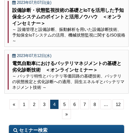
2023年07月07日(金)
設備診断・状態監視技術の基礎とIoTを活用した予知
保全システムのポイントと活用ノウハウ ＜オンラ
インセミナー＞
～ 設備管理と設備診断、振動解析を用いた設備診断技術、
予知保全IoTシステムの活用、機械状態監視に関するISO規格
～
2023年07月12日(水)
電気自動車におけるバッテリマネジメントの基礎と
劣化診断技術 ＜オンラインセミナー＞
～ バッテリ特性とバッテリ等価回路の基礎技術、バッテリ
の状態推定と劣化診断への適用、回生エネルギとバッテリマ
ネジメント技術 ～
«
1
2
3
4
5
6
7
8
…
12
»
セミナー検索