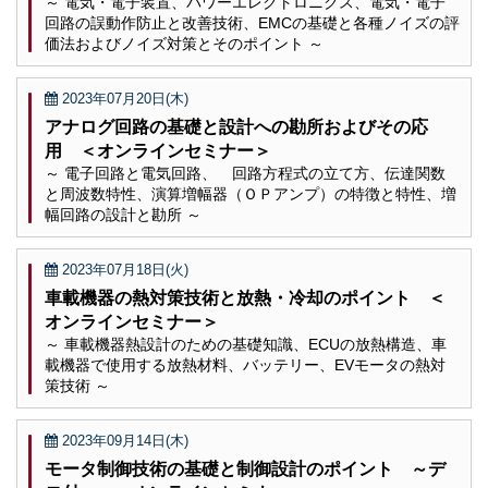
～ 電気・電子装置、パワーエレクトロニクス、電気・電子
回路の誤動作防止と改善技術、EMCの基礎と各種ノイズの評
価法およびノイズ対策とそのポイント ～
2023年07月20日(木)
アナログ回路の基礎と設計への勘所およびその応
用 ＜オンラインセミナー＞
～ 電子回路と電気回路、 回路方程式の立て方、伝達関数
と周波数特性、演算増幅器（ＯＰアンプ）の特徴と特性、増
幅回路の設計と勘所 ～
2023年07月18日(火)
車載機器の熱対策技術と放熱・冷却のポイント ＜
オンラインセミナー＞
～ 車載機器熱設計のための基礎知識、ECUの放熱構造、車
載機器で使用する放熱材料、バッテリー、EVモータの熱対
策技術 ～
2023年09月14日(木)
モータ制御技術の基礎と制御設計のポイント ～デ