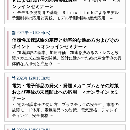
ｋによる設計への応用実践講座 〜 デモ付 ～ ＜オ
ンラインセミナー＞
～ モデル予測制御の基礎、Ｓｉｍｕｌｉｎｋによるモデル
予測制御の応用と実践、モデル予測制御の産業応用 ～
2024年02月08日(木)
信頼性加速試験の基礎と効率的な進め方およびその
ポイント ＜オンラインセミナー＞
～ 加速試験の基本、加速評価、加速を決めるストレスと故
障メカニズム進展の関係、設計に活かすための寿命予測の具
体的な活用例と注意点 ～
2023年12月13日(水)
電気・電子部品の発火・発煙メカニズムとその対策
および事故の未然防止への応用 ＜オンラインセミ
ナー＞
～ 電気保護素子の使い方、プラスチックの安全性、市場の
故障モード体系、電気製品への対策、電気定格、ディレイー
ティング、安全規格 ～