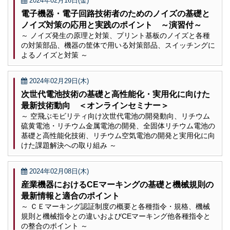
2024年02月16日(金)
電子機器・電子回路技術者のためのノイズの基礎と
ノイズ対策の応用と実践のポイント ～演習付～
～ ノイズ発生の原理と対策、プリント基板のノイズと各種
の対策部品、機器の筐体で用いる対策部品、スイッチングに
よるノイズと対策 ～
2024年02月29日(木)
次世代電池技術の基礎と高性能化・実用化に向けた
最新技術動向 ＜オンラインセミナー＞
～ 空飛ぶモビリティ向け次世代電池の開発動向、リチウム
硫黄電池・リチウム金属電池の開発、全固体リチウム電池の
基礎と高性能化技術、リチウム空気電池の開発と実用化に向
けた課題解決への取り組み ～
2024年02月08日(木)
産業機器におけるCEマーキングの基礎と機械規則の
最新情報と適合のポイント
～ ＣＥマーキング認証制度の概要と各種指令・規格、機械
規則と機械指令との違いおよびCEマーキング他各種指令と
の整合のポイント ～