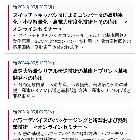
2024年05月20日(月)
スイッチトキャパシタによるコンバータの高効率
化・小型軽量化・高電力密度化技術とその応用 ＜
オンラインセミナー＞
～ スイッチトキャパシタコンバータ（SCC）の基本回路と
動作原理、SCCおよびコンデンサを利用した電力変換回路の
応用回路、受動素子体積の数式化 ～
2024年05月16日(木)
高速大容量シリアル伝送技術の基礎とプリント基板
開発への応用
～ 分布定数回路、伝送方式、伝送損失、高速信号伝送の基
礎、高速ＤＲＡＭ伝送と基板設計方法、高速シリアル伝送と
開発事例 ～
2024年05月09日(木)
パワーデバイスのパッケージングと冷却および熱対
策技術 ＜オンラインセミナー＞
～ 伝熱の基礎とパワーデバイスの冷却方法、パワーモジュ
ールの種類と放熱対策、車載用パワーモジュールのパッケー