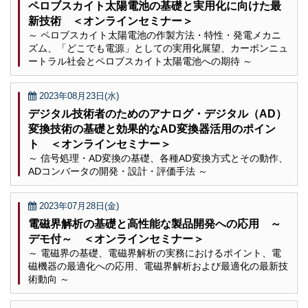
ペロブスカイト太陽電池の基礎と実用化に向けた最
新技術 ＜オンラインセミナー＞
～ ペロブスカイト太陽電池の作製方法・特性・発電メカニ
ズム、「どこでも電源」としての実用化展望、カーボンニュ
ートラル社会とペロブスカイト太陽電池への期待 ～
2023年08月23日(水)
デジタル技術者のためのアナログ・デジタル（AD）
変換技術の基礎と効果的なAD変換器活用のポイン
ト ＜オンラインセミナー＞
～ 信号処理・AD変換の基礎、各種AD変換方式とその動作、
ADコンバータの開発・設計・評価手法 ～
2023年07月28日(金)
電磁界解析の基礎と高性能な製品開発への応用 ～
デモ付～ ＜オンラインセミナー＞
～ 電磁界の基礎、電磁界解析の実務におけるポイント、電
磁機器の最適化への応用、電磁界解析および最適化の最新技
術動向 ～