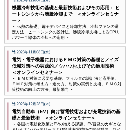
2023年12月04日(月)
機器冷却技術の基礎と最新技術およびその応用： ヒ
ートシンクから沸騰冷却まで ＜オンラインセミナ
ー＞
～ 伝熱の基礎、電子デバイスと冷却方法、冷却ファンの選
定方法、ヒートシンクの設計法、沸騰冷却技術によるCPU、
パワー半導体の冷却への応用 ～
2023年11月08日(水)
電気・電子機器におけるＥＭＣ対策の基礎とノイズ
低減対策への実践的ノウハウおよびその適用技術
＜オンラインセミナー＞
～ ＥＭＣ対策に必要な基礎、フィルタの設計法と応用例、
ＥＭＣ対策の考え方・進め方、対策の実例と技術、ＥＭＣ対
策技術の向上の方法、最新動向 ～
2023年12月28日(木)
電気自動車（EV）向け蓄電技術および充電技術の基
礎と最新技術 ＜オンラインセミナー＞
～ 各国の電動化政策とEVの抱える課題、EV普及のカギとな
るLiイオンバッテリーおよび急速充電技術の開発動向、ワイ