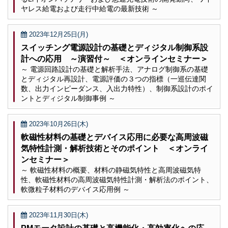
ヤレス給電および走行中給電の最新技術 ～
2023年12月25日(月)
スイッチング電源設計の基礎とディジタル制御系設
計への応用 ～演習付～ ＜オンラインセミナー＞
～ 電源回路設計の基礎と解析手法、アナログ制御系の基礎
とディジタル再設計、電源評価の３つの指標（一巡伝達関
数、出力インピーダンス、入出力特性）、制御系設計のポイ
ントとディジタル制御事例 ～
2023年10月26日(木)
軟磁性材料の基礎とデバイス応用に必要な高周波磁
気特性計測・解析技術とそのポイント ＜オンライ
ンセミナー＞
～ 軟磁性材料の概要、材料の静磁気特性と高周波磁気特
性、軟磁性材料の高周波磁気特性計測・解析法のポイント、
軟微粒子材料のデバイス応用例 ～
2023年11月30日(木)