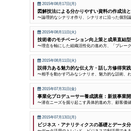
2015年08月17日(月)
図解技法による分かりやすい資料の作成法と
〜論理的なシナリオ作り、シナリオに沿った個別
2015年08月11日(火)
技術者のモチベーション向上策と成果直結型
〜理念を軸にした組織活性化の進め方、「ブレー
2015年08月11日(火)
説得力ある魅力的な伝え方・話し方修得実践
〜相手を動かす巧みなシナリオ、魅力的な話術、
2015年07月31日(金)
事業化プロデューサー養成講座：新規事業開
〜潜在ニーズを掘り起こす具体的進め方、顧客価
2015年07月13日(月)
ビジネス・アナリティクスの基礎とデータ分
〜データ活用のトレンド、ビジネスで利活用でき