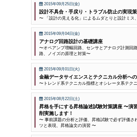
2015年09月25日(金)
設計不具合・手戻り・トラブル防止の実現策
〜 「設計の見える化」によるムダとりと設計ミス
2015年09月04日(金)
アナログ回路設計の基礎講座
〜オペアンプ増幅回路、センサとアナログ計測回路、
路、ノイズの原理と対
2015年09月01日(火)
金融データサイエンスとテクニカル分析への
〜トレンド系テクニカル指標とオシレータ系テク
2015年08月22日(土)
昇格を手にする昇格論述試験対策講座 〜
削実施します！
〜 事前課題の分析と評価、昇格試験で必ず評価さ
ツと表現、昇格論文の演習 〜