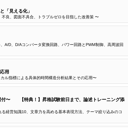
と「見える化」
、不良、図面不具合、トラブルゼロを目指した改善策 〜
A/D、D/Aコンバータ変換回路、パワー回路とPWM制御、高周波回
策〜
応用
ニカル指標による具体的時間構造分析結果とその応用〜
演習付〜 【特典！】昇格試験前日まで、論述トレーニング添
れる経営知識10、文章力を高める基本表現方法、テーマ絞り込みのコ