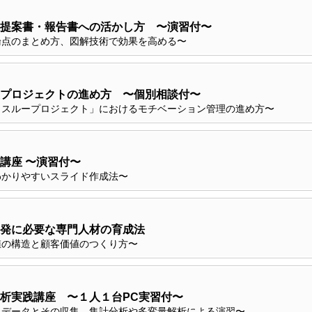
提案書・報告書への活かし方 〜演習付〜
論点のまとめ方、図解技術で効果を高める〜
プロジェクトの進め方 〜個別相談付〜
クスループロジェクト」におけるモチベーション管理の進め方〜
講座 〜演習付〜
わかりやすいスライド作成法〜
発に必要な専門人材の育成法
値の構造と顧客価値のつくり方〜
析実践講座 〜１人１台PC実習付〜
るデータとその収集、集計分析や多変量解析による演習〜