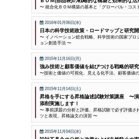
ＢＯＭ(部品表)の戦略的な構築と効果的な
〜 統合化ＢＯＭ構築の基本と「グローバル・コス
2016年01月06日(水)
日本の科学技術政策・ロードマップと研究開
〜 イノベーション総合戦略、科学技術の国家プロ
ョン創造手法 〜
2015年11月16日(月)
強み技術と顧客価値を結びつける戦略的研究
〜技術と価値の可視化、見える化手法、顧客価値
2015年11月14日(土)
昇格を手にする昇格論述試験対策講座 〜
添削実施します！
〜 事前課題の分析と評価、昇格試験で必ず評価さ
ツと表現、昇格論文の演習 〜
2015年11月04日(水)