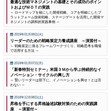
最適な技術マネジメントの基礎とその成功のポイン
トおよびＭＯＴの実践
～ ロードマップを核にした開発戦略、コアを明確にしたプ
ラットフォーム技術戦略、ステージゲートを活用した開発マ
ネジメントの調和的実践事例 ～
2019年01月08日(火)
リーダーのための戦略策定力養成講座 ～演習付～
～ 戦略策定に係るフレームワークづくり、戦略思考を職場
で活用する方法 ～
2019年01月07日(月)
「新春特別セミナー」米国３Ｍから学ぶ持続的なイ
ノベーション・サイクルの興し方
～ 賢いリーダーは部下に、イノベーションを興せ！とは言
わない ～
2018年12月08日(土)
昇格を手にする昇格論述試験対策のための実践講
座 ～演習付～