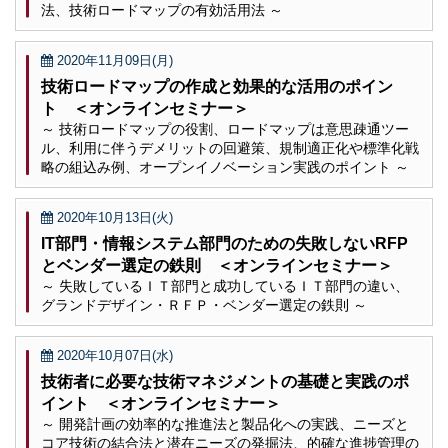
法、技術ロードマップの有効活用法 ～
2020年11月09日(月)
技術ロードマップの作成と効果的な活用のポイン
ト ＜オンラインセミナー＞
～ 技術ロードマップの役割、ロードマップは意思疎通ツー
ル、利用に伴うデメリットの回避策、規制適正化や標準化戦
略の組込み例、オープンイノベーション実践のポイント ～
2020年10月13日(火)
IT部門・情報システム部門のための失敗しないRFP
とベンダー選定の鉄則 ＜オンラインセミナー＞
～ 失敗しているＩＴ部門と成功しているＩＴ部門の違い、
グランドデザイン・ＲＦＰ・ベンダー選定の鉄則 ～
2020年10月07日(水)
技術者に必要な技術マネジメントの基礎と実践のポ
イント ＜オンラインセミナー＞
～ 開発計画の効率的な推進法と製品化への実践、ニーズと
コア技術の結合法と潜在ニーズの発掘法、的確な進捗管理の