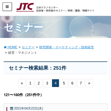
セミナー
HOME
セミナー
研究開発・マーケティング・技術経営
経営・マネジメント
セミナー検索結果：251件
«
1
2
3
4
5
6
7
»
121〜160件（251件中）
2021年04月22日(木)