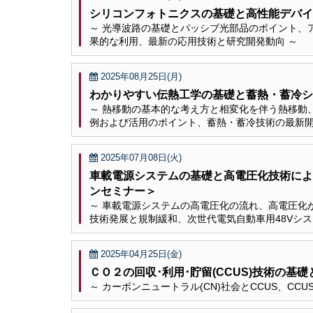
シリコンフォトニクスの基礎と高性能デバイ
～ 光導波路の基礎とパッシブ光部品のポイント、
果的な利用、最新の応用技術と研究開発動向 ～
2025年08月25日(月)
わかりやすい伝熱工学の基礎と蓄熱・蓄冷シ
～ 熱移動の基本的な考え方と相変化を伴う熱移動
例および活用のポイント、蓄熱・蓄冷技術の最新開
2025年07月08日(火)
車載電源システムの基礎と高電圧化技術によ
ンセミナー＞
～ 車載電源システムの高電圧化の流れ、高電圧化
技術発展と規制緩和、次世代電気自動車用48Vシス
2025年04月25日(金)
ＣＯ２の回収･利用･貯留(CCUS)技術の基
～ カーボンニュートラル(CN)社会とCCUS、C