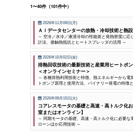
1〜40件（101件中）
2026年11月09日(月)
ＡＩデータセンターの放熱・冷却技術と熱設
～ 空冷／水冷／液浸冷却の性能差と発熱密度に応
計法、接触熱抵抗とヒートスプレッダの活用 ～
2026年10月02日(金)
排熱回収技術の最新技術と産業用ヒートポ
＜オンラインセミナー＞
～ 各種排熱利用技術と特徴、熱エネルギーから電
トポンプ原理と使用方法、バイナリー発電の特徴と
2026年09月15日(火)
コアレスモータの基礎と高速・高トルク化お
室またはオンライン】
～ 同期モータの基礎、高速・高トルク化に必要な
ローンほか応用技術 ～