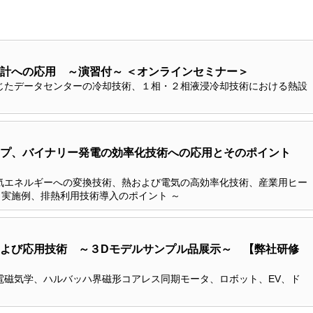
計への応用 ～演習付～ ＜オンラインセミナー＞
じたデータセンターの冷却技術、１相・２相液浸冷却技術における熱設
ンプ、バイナリー発電の効率化技術への応用とそのポイント
気エネルギーへの変換技術、熱および電気の高効率化技術、産業用ヒー
実施例、排熱利用技術導入のポイント ～
よび応用技術 ～３Dモデルサンプル品展示～ 【弊社研修
電磁気学、ハルバッハ界磁形コアレス同期モータ、ロボット、EV、ド