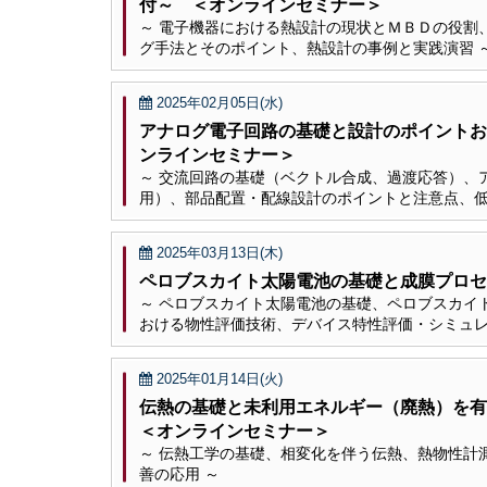
付～ ＜オンラインセミナー＞
～ 電子機器における熱設計の現状とＭＢＤの役割
グ手法とそのポイント、熱設計の事例と実践演習 
2025年02月05日(水)
アナログ電子回路の基礎と設計のポイントお
ンラインセミナー＞
～ 交流回路の基礎（ベクトル合成、過渡応答）、
用）、部品配置・配線設計のポイントと注意点、低
2025年03月13日(木)
ペロブスカイト太陽電池の基礎と成膜プロセ
～ ペロブスカイト太陽電池の基礎、ペロブスカイ
おける物性評価技術、デバイス特性評価・シミュレ
2025年01月14日(火)
伝熱の基礎と未利用エネルギー（廃熱）を
＜オンラインセミナー＞
～ 伝熱工学の基礎、相変化を伴う伝熱、熱物性計
善の応用 ～