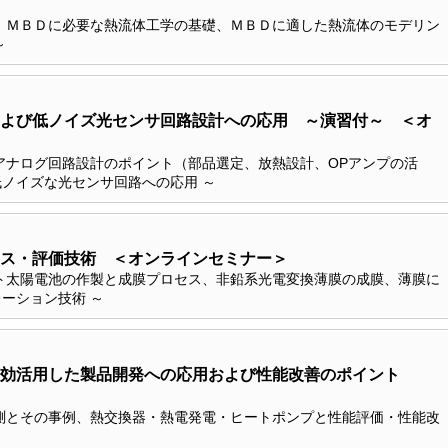
、ＭＢＤに必要な熱流体工学の基礎、ＭＢＤに適した熱流体のモデリン
～
よび低ノイズ光センサ回路設計への応用 ～演習付～ ＜オ
アナログ回路設計のポイント（部品選定、放熱設計、OPアンプの活
ノイズな光センサ回路への応用 ～
ス・評価技術 ＜オンラインセミナー＞
ト太陽電池の作製と成膜プロセス、非鉛系光電変換薄膜の成膜、薄膜に
ーション技術 ～
有効活用した製品開発への応用および性能改善のポイント
測とその事例、熱交換器・熱電発電・ヒートポンプと性能評価・性能改