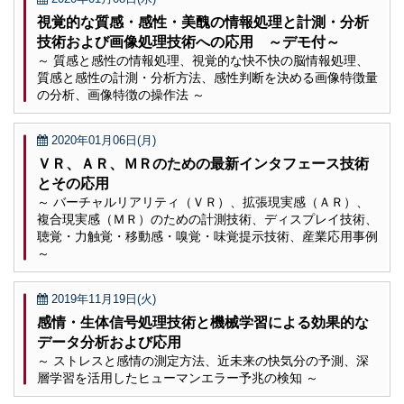
視覚的な質感・感性・美醜の情報処理と計測・分析
技術および画像処理技術への応用 ～デモ付～
～ 質感と感性の情報処理、視覚的な快不快の脳情報処理、
質感と感性の計測・分析方法、感性判断を決める画像特徴量
の分析、画像特徴の操作法 ～
2020年01月06日(月)
ＶＲ、ＡＲ、ＭＲのための最新インタフェース技術
とその応用
～ バーチャルリアリティ（ＶＲ）、拡張現実感（ＡＲ）、
複合現実感（ＭＲ）のための計測技術、ディスプレイ技術、
聴覚・力触覚・移動感・嗅覚・味覚提示技術、産業応用事例
～
2019年11月19日(火)
感情・生体信号処理技術と機械学習による効果的な
データ分析および応用
～ ストレスと感情の測定方法、近未来の快気分の予測、深
層学習を活用したヒューマンエラー予兆の検知 ～