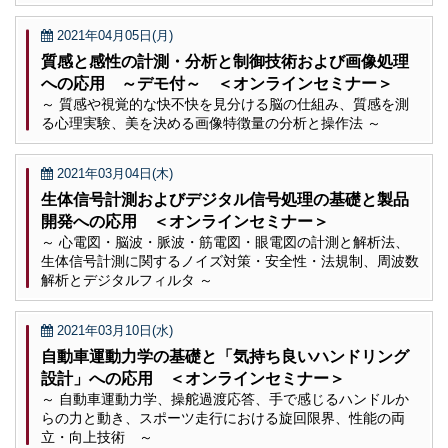
2021年04月05日(月)
質感と感性の計測・分析と制御技術および画像処理
への応用 ～デモ付～ ＜オンラインセミナー＞
～ 質感や視覚的な快不快を見分ける脳の仕組み、質感を測
る心理実験、美を決める画像特徴量の分析と操作法 ～
2021年03月04日(木)
生体信号計測およびデジタル信号処理の基礎と製品
開発への応用 ＜オンラインセミナー＞
～ 心電図・脳波・脈波・筋電図・眼電図の計測と解析法、
生体信号計測に関するノイズ対策・安全性・法規制、周波数
解析とデジタルフィルタ ～
2021年03月10日(水)
自動車運動力学の基礎と「気持ち良いハンドリング
設計」への応用 ＜オンラインセミナー＞
～ 自動車運動力学、操舵過渡応答、手で感じるハンドルか
らの力と動き、スポーツ走行における旋回限界、性能の両
立・向上技術 ～