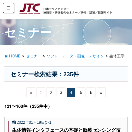
セミナー
HOME
セミナー
ソフト・データ・画像・デザイン
生体工学
セミナー検索結果：235件
«
1
2
3
4
5
6
»
121〜160件（235件中）
2022年01月19日(水)
生体情報インタフェースの基礎と脳波センシング技