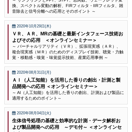
～ サンプリングとFFT、STFT、窓関数、ウェーブレット変
換、スペクトル変動の解析、FIRフィルタ・IIRフィルタ、雑
音除去と信号分離への応用とそのポイント ～
2020年10月29日(木)
ＶＲ、ＡＲ、MRの基礎と最新インタフェース技術お
よびその応用 ＜オンラインセミナー＞
～ バーチャルリアリティ（ＶＲ）、拡張現実感（ＡＲ）、
複合現実感（ＭＲ）のためのディスプレイ技術、聴覚・力触
覚・移動感・嗅覚・味覚提示技術、産業応用事例 ～
2020年08月31日(月)
ＡＩ（人工知能）を活用した香りの創出・計測と製
品開発への応用 ＜オンラインセミナー＞
～ AI（人工知能）を活用した香りの創出、計測および製品に
適用するためのポイント～
2020年08月04日(火)
生体信号処理の基礎と効率的な計測・データ解析お
よび製品開発への応用 ～デモ付～ ＜オンラインセ