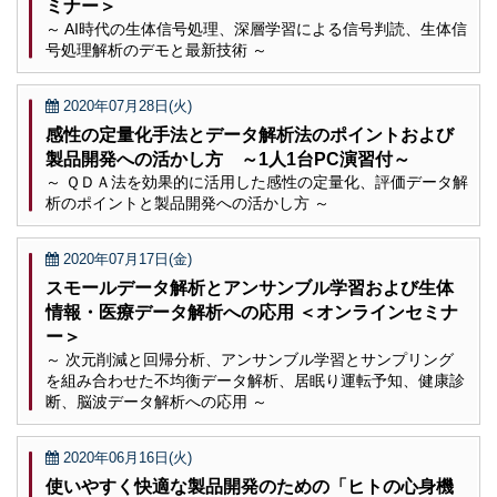
ミナー＞
～ AI時代の生体信号処理、深層学習による信号判読、生体信
号処理解析のデモと最新技術 ～
2020年07月28日(火)
感性の定量化手法とデータ解析法のポイントおよび
製品開発への活かし方 ～1人1台PC演習付～
～ ＱＤＡ法を効果的に活用した感性の定量化、評価データ解
析のポイントと製品開発への活かし方 ～
2020年07月17日(金)
スモールデータ解析とアンサンブル学習および生体
情報・医療データ解析への応用 ＜オンラインセミナ
ー＞
～ 次元削減と回帰分析、アンサンブル学習とサンプリング
を組み合わせた不均衡データ解析、居眠り運転予知、健康診
断、脳波データ解析への応用 ～
2020年06月16日(火)
使いやすく快適な製品開発のための「ヒトの心身機