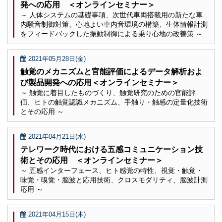
発への応用 ＜オンラインセミナー＞
～ 人体システムの基礎事項、次世代車両搭載用の新たな車
内騒音制御対策、心地よい車内音環境の構築、生体情報計測
をフィードバックした振動制御による乗り心地の改善策 ～
2021年05月28日(金)
触覚のメカニズムと官能評価によるデータ解析およ
び製品開発への応用＜オンラインセミナー＞
～ 触覚に着目したものづくり、触覚研究のための官能評
価、ヒトの触覚認識メカニズム、手触り・触感の定量化技術
とその応用 ～
2021年04月21日(水)
テレワーク時代における五感コミュニケーション技
術とその応用 ＜オンラインセミナー＞
～ 五感インターフェース、ヒト感覚の特性、視覚・触覚・
味覚・嗅覚・脳波と応用技術、クロスモダリティ、脳波計測
応用 ～
2021年04月15日(木)