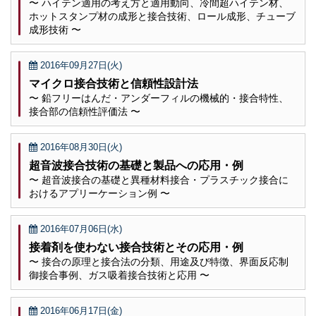
〜 ハイテン適用の考え方と適用動向、冷間超ハイテン材、
ホットスタンプ材の成形と接合技術、ロール成形、チューブ
成形技術 〜
2016年09月27日(火)
マイクロ接合技術と信頼性設計法
〜 鉛フリーはんだ・アンダーフィルの機械的・接合特性、
接合部の信頼性評価法 〜
2016年08月30日(火)
超音波接合技術の基礎と製品への応用・例
〜 超音波接合の基礎と異種材料接合・プラスチック接合に
おけるアプリーケーション例 〜
2016年07月06日(水)
接着剤を使わない接合技術とその応用・例
〜 接合の原理と接合法の分類、用途及び特徴、界面反応制
御接合事例、ガス吸着接合技術と応用 〜
2016年06月17日(金)