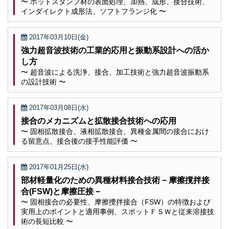
〜 ホットスタンプ材の表面処理、加熱、成形、接合技術、
インダイレクト成形法、ソフトフランジ化 〜
2017年03月10日(金)
強力超音波技術の工業的応用と振動系設計への活か
し方
〜 超音波による洗浄、接合、加工技術と強力超音波振動系
の設計技術 〜
2017年03月08日(水)
接合のメカニズムと拡散接合技術への応用
〜 固相拡散接合、液相拡散接合、異種金属間の接合におけ
る留意点、接合後の接手性能評価 〜
2017年01月25日(水)
部材軽量化のための異種材料接合技術 − 摩擦撹拌接
合(FSW)と摩擦圧接 −
〜 固相接合の必要性、摩擦攪拌接合（FSW）の特徴および
実用上のポイントと適用事例、スポットＦＳＷと従来溶接技
術の長短比較 〜