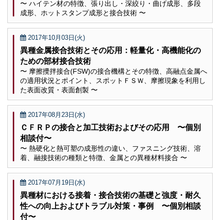
〜 ハイテン材の特徴、張り出し・深絞り・曲げ成形、多段
成形、ホットスタンプ成形と接合技術 〜
2017年10月03日(火)
異種金属接合技術とその応用：軽量化・高機能化の
ための部材接合技術
〜 摩擦攪拌接合(FSW)の接合機構とその特徴、高融点金属へ
の適用状況とポイント、スポットＦＳＷ、摩擦現象を利用し
た表面改質・表面創製 〜
2017年08月23日(水)
ＣＦＲＰの接合と加工技術およびその応用 〜個別
相談付〜
〜 熱硬化と熱可塑の成形性の違い、ファスニング技術、溶
着、融接技術の種類と特徴、金属との異種材料接合 〜
2017年07月19日(水)
異種材における接着・接合技術の基礎と強度・耐久
性への向上およびトラブル対策・事例 〜個別相談
付〜