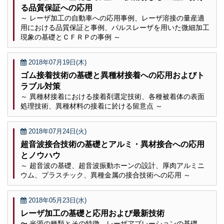
る品質保証への応用
～ レーザ加工の自動車への応用事例、レーザ溶接の量産適
用における品質保証と事例、パルスレーザを用いた微細加工
現象の基礎とＣＦＲＰの事例 ～
2018年07月19日(木)
ゴム接着技術の基礎と異種材接着への応用およびト
ラブル対策
～ 異種材接着における接着剤選定技術、各種被着体の表面
処理技術、異種材料の接着に於ける留意点 ～
2018年07月24日(火)
超音波接合技術の基礎とアルミ・異材接合への応用
とノウハウ
～ 超音波の基礎、超音波振動ホーンの設計、厚肉アルミニ
ウム、プラスチック、異種金属の接合技術への応用 ～
2018年05月23日(水)
レーザ加工の基礎と応用および最新技術
〜 光源の種類とその特徴、レーザアブレーションの基礎、