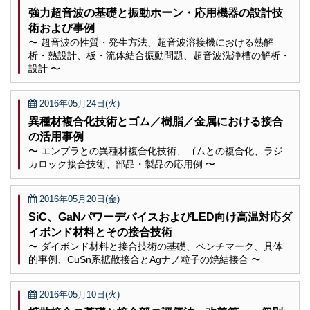
強力超音波の基礎と振動ホーン・応用機器の設計技
術および事例
〜 超音波の性質・発生方法、超音波溶接機における熱解
析・熱設計、板・流体結合振動問題、超音波洗浄槽の解析・
設計 〜
2016年05月24日(火)
異種材複合化技術とゴム／樹脂／金属における接合
の活用事例
〜 エンプラとの異種材複合化技術、ゴムとの複合化、ラジ
カロック接合技術、部品・製品の応用例 〜
2016年05月20日(金)
SiC、GaNパワーデバイスおよびLED向け高温対応ダ
イボンド材料とその接合技術
〜 ダイボンド材料と接合技術の基礎、ベンチマーク、具体
的事例、CuSn系拡散接合とAgナノ粒子の焼結接合 〜
2016年05月10日(火)