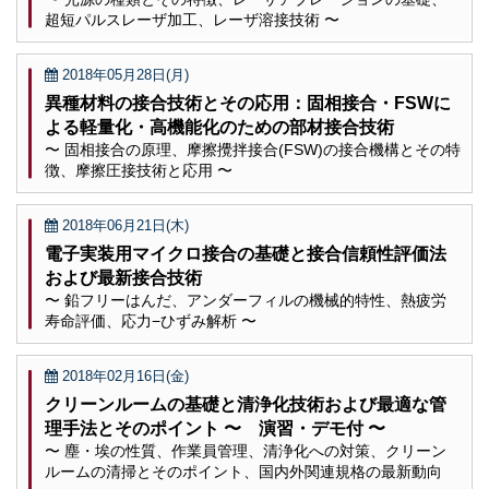
超短パルスレーザ加工、レーザ溶接技術 〜
2018年05月28日(月)
異種材料の接合技術とその応用：固相接合・FSWに
よる軽量化・高機能化のための部材接合技術
〜 固相接合の原理、摩擦攪拌接合(FSW)の接合機構とその特
徴、摩擦圧接技術と応用 〜
2018年06月21日(木)
電子実装用マイクロ接合の基礎と接合信頼性評価法
および最新接合技術
〜 鉛フリーはんだ、アンダーフィルの機械的特性、熱疲労
寿命評価、応力−ひずみ解析 〜
2018年02月16日(金)
クリーンルームの基礎と清浄化技術および最適な管
理手法とそのポイント 〜 演習・デモ付 〜
〜 塵・埃の性質、作業員管理、清浄化への対策、クリーン
ルームの清掃とそのポイント、国内外関連規格の最新動向