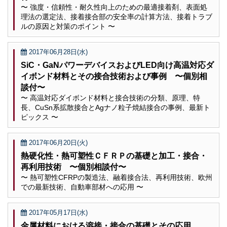
〜 強度・信頼性・耐久性向上のための最適接着剤、表面処
理法の選定法、接着接合部の安全率の計算方法、接着トラブ
ルの原因と対策のポイント 〜
2017年06月28日(水)
SiC・GaNパワーデバイスおよびLED向け高温対応ダ
イボンド材料とその接合技術および事例 〜個別相
談付〜
〜 高温対応ダイボンド材料と接合技術の分類、原理、特
長、CuSn系拡散接合とAgナノ粒子焼結接合の事例、最新ト
ピックス 〜
2017年06月20日(火)
熱硬化性・熱可塑性ＣＦＲＰの基礎と加工・接合・
再利用技術 〜個別相談付〜
〜 熱可塑性CFRPの製造法、融着接合法、再利用技術、欧州
での最新技術、自動車部材への応用 〜
2017年05月17日(水)
金属材料における溶接・接合の基礎とその応用