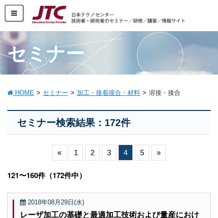
セミナー
HOME
セミナー
加工・接着接合・材料
溶接・接合
セミナー検索結果：172件
«
1
2
3
4
5
»
121〜160件（172件中）
2018年08月29日(水)
レーザ加工の基礎と最適加工技術および量産におけ