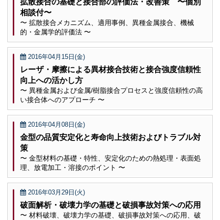
拡散接合の基礎と接合部の評価法・改善策 〜個別
相談付〜
〜 拡散接合メカニズム、適用事例、異種金属接合、機械
的・金属学的評価法 〜
2016年04月15日(金)
レーザ・摩擦による異材接合技術と接合強度信頼性
向上への活かし方
〜 異種金属および金属/樹脂接合プロセスと強度信頼性の高
い接合体へのアプローチ 〜
2016年04月08日(金)
金型の品質安定化と寿命向上技術およびトラブル対
策
〜 金型材料の基礎・特性、安定化のための熱処理・表面処
理、放電加工・溶接のポイント 〜
2016年03月29日(火)
破面解析・破壊力学の基礎と破損事故対策への応用
〜 材料破壊、破壊力学の基礎、破損事故対策への応用、破