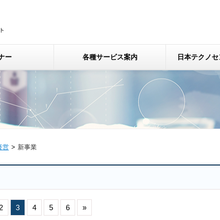
ナー
各種サービス案内
日本テクノセ
経営
新事業
2
3
4
5
6
»