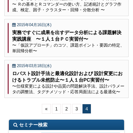
〜 Ｒの基本とＲコマンダーの使い方、記述統計とグラフ作
成、検定、因子・クラスター・回帰・分散分析 〜
2015年04月16日(木)
実務ですぐに成果を出すデータ分析による課題解決
実践講座 〜１人１台ＰＣ実習付〜
〜「仮説アプローチ」のコツ、課題ポイント・要因の特定、
単回帰分析〜
2015年03月18日(水)
ロバスト設計手法と最適化設計および 設計変更にお
けるトラブル未然防止〜１人１台PC実習付〜
〜仕様変更による設計や品質の問題解決手法、設計パラメー
タの調整法、タグチメソッド・応答局面法による最適化〜
«
1
2
3
4
セミナー検索