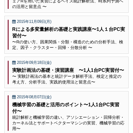
ェアRを用いた実習によるベイズ統計解析法、時系列予測へ
の活用と留意点 〜
2015年11月09日(月)
Rによる多変量解析の基礎と実践講座〜1人１台PC実
習付〜
〜Rの使い方、因果関係・分類・構造のための分析手法、検
定、因子・クラスター・回帰・分散分析 〜
2015年09月18日(金)
実験計画法の基礎・演習講座 〜1人1台PC実習付〜
〜 実験計画法の基本と統計データ解析手法、検定と推定の
考え方、分析手法、実践的使用法と留意点〜
2015年08月07日(金)
機械学習の基礎と活用のポイント〜1人1台PC実習
付〜
統計解析と機械学習の違い、アソシエーション・回帰分析・
カーネル法とサポートベクターマシンの実習、機械学習の応
用〜