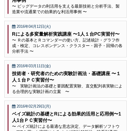
用事例
〜 ビッグデータの利活用を支える最新技術と分析手法、製
造業や流通業での効果的な利活用事例 〜
2016年04月12日(火)
Rによる多変量解析実践講座 〜1人１台PC実習付〜
〜 Ｒの基本とＲコマンダーの使い方、記述統計・グラフ作
成・検定、コレスポンデンス・クラスター・因子・回帰の各
分析手法 〜
2016年03月11日(金)
技術者・研究者のための実験計画法・基礎講座 〜１
人１台ＰＣ実習付〜
〜 実験計画法の基礎と要因配置実験、直交配列表実験によ
る合理的な実験計画の立案 〜
2016年02月29日(月)
ベイズ統計の基礎とRによる効果的活用と応用例〜1
人1台ＰＣ実習付〜
〜 ベイズ統計による最適な意志決定、データ解析ソフトウ