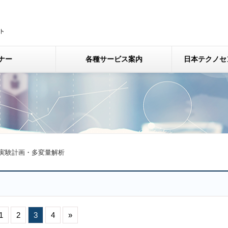
ナー
各種サービス案内
日本テクノセ
実験計画・多変量解析
1
2
3
4
»