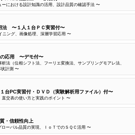
ューにおける設計知識の活用、設計品質の確認手法 〜
活用法 〜１人１台ＰＣ実習付〜
マイニング、画像処理、深層学習応用 〜
の応用 〜デモ付〜
解析法（位相シフト法、フーリエ変換法、サンプリングモアレ法、
状計測 〜
１台PC実習付・ＤＶＤ（実験解析用ファイル）付〜
、直交表の使い方と実践のポイント 〜
質・信頼性向上
グローバル品質の実現、ＩｏＴでのＳＱＣ活用 〜