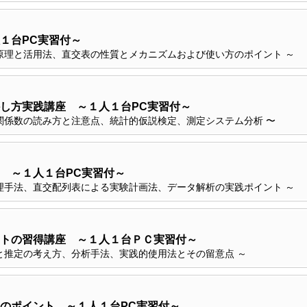
１台PC実習付～
原理と活用法、直交表の性質とメカニズムおよび使い方のポイント ～
し方実践講座 ～１人１台PC実習付～
関係数の読み方と注意点、統計的仮説検定、測定システム分析 〜
 ～１人１台PC実習付～
理手法、直交配列表による実験計画法、データ解析の実践ポイント ～
トの習得講座 ～１人１台ＰＣ実習付～
と推定の考え方、分析手法、実践的使用法とその留意点 ～
のポイント ～１人１台PC実習付～