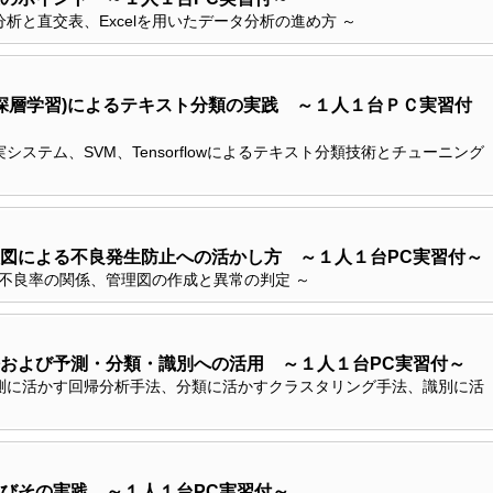
析と直交表、Excelを用いたデータ分析の進め方 ～
・深層学習)によるテキスト分類の実践 ～１人１台ＰＣ実習付
ステム、SVM、Tensorflowによるテキスト分類技術とチューニング
図による不良発生防止への活かし方 ～１人１台PC実習付～
数と不良率の関係、管理図の作成と異常の判定 ～
および予測・分類・識別への活用 ～１人１台PC実習付～
測に活かす回帰分析手法、分類に活かすクラスタリング手法、識別に活
びその実践 ～１人１台PC実習付～