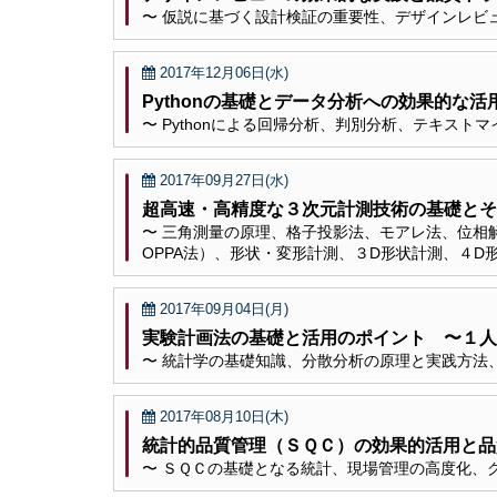
〜 仮説に基づく設計検証の重要性、デザインレビ
2017年12月06日(水)
Pythonの基礎とデータ分析への効果的な
〜 Pythonによる回帰分析、判別分析、テキスト
2017年09月27日(水)
超高速・高精度な３次元計測技術の基礎とそ
〜 三角測量の原理、格子投影法、モアレ法、位相
OPPA法）、形状・変形計測、３D形状計測、４D形
2017年09月04日(月)
実験計画法の基礎と活用のポイント 〜１人
〜 統計学の基礎知識、分散分析の原理と実践方法
2017年08月10日(木)
統計的品質管理（ＳＱＣ）の効果的活用と品
〜 ＳＱＣの基礎となる統計、現場管理の高度化、