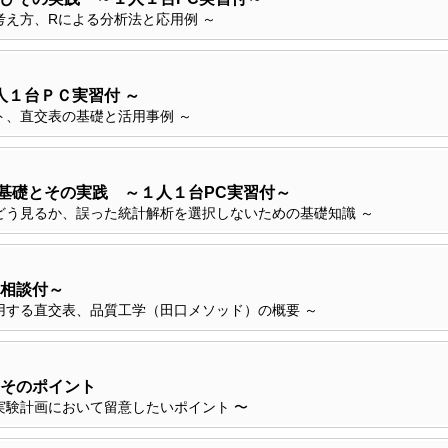
考え方、Rによる分析法と応用例 ～
人１台ＰＣ実習付 ～
ト、直交表の基礎と活用事例 ～
基礎とその実践 ～１人１台PC実習付～
どう見るか、誤った統計解析を選択しないための基礎知識 ～
相談付～
用する直交表、品質工学（田口メソッド）の概要 ～
そのポイント
実験計画において留意したいポイント 〜