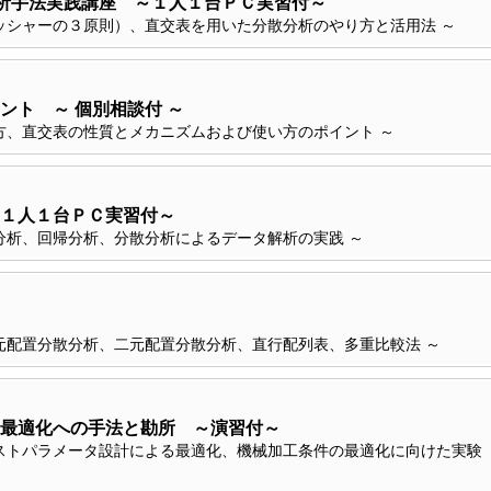
解析手法実践講座 ～１人１台ＰＣ実習付～
ッシャーの３原則）、直交表を用いた分散分析のやり方と活用法 ～
ント ～ 個別相談付 ～
方、直交表の性質とメカニズムおよび使い方のポイント ～
１人１台ＰＣ実習付～
分析、回帰分析、分散分析によるデータ解析の実践 ～
元配置分散分析、二元配置分散分析、直行配列表、多重比較法 ～
最適化への手法と勘所 ～演習付～
ストパラメータ設計による最適化、機械加工条件の最適化に向けた実験