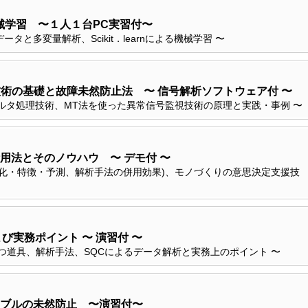
機械学習 〜１人１台PC実習付〜
と多変量解析、Scikit．learnによる機械学習 〜
技術の基礎と故障未然防止法 〜 信号解析ソフトウェア付 〜
ィルタ処理技術、MT法を使った異常信号監視技術の原理と実践・事例 〜
用法とそのノウハウ 〜 デモ付 〜
プ化・特徴・予測、解析手法の併用効果)、モノづくりの意思決定支援技
び実務ポイント 〜 演習付 〜
7つ道具、解析手法、SQCによるデータ解析と実務上のポイント 〜
ブルの未然防止 〜演習付〜