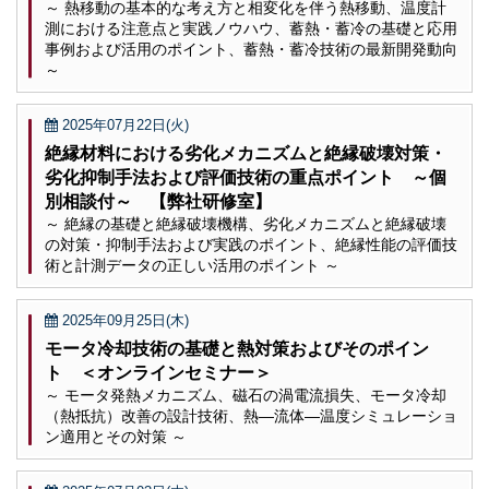
～ 熱移動の基本的な考え方と相変化を伴う熱移動、温度計
測における注意点と実践ノウハウ、蓄熱・蓄冷の基礎と応用
事例および活用のポイント、蓄熱・蓄冷技術の最新開発動向
～
2025年07月22日(火)
絶縁材料における劣化メカニズムと絶縁破壊対策・
劣化抑制手法および評価技術の重点ポイント ～個
別相談付～ 【弊社研修室】
～ 絶縁の基礎と絶縁破壊機構、劣化メカニズムと絶縁破壊
の対策・抑制手法および実践のポイント、絶縁性能の評価技
術と計測データの正しい活用のポイント ～
2025年09月25日(木)
モータ冷却技術の基礎と熱対策およびそのポイン
ト ＜オンラインセミナー＞
～ モータ発熱メカニズム、磁石の渦電流損失、モータ冷却
（熱抵抗）改善の設計技術、熱―流体―温度シミュレーショ
ン適用とその対策 ～