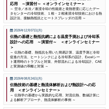
応用 ～演習付～ ＜オンラインセミナー＞
～ 空冷／水冷／液浸冷却の性能差と発熱密度に応じたデー
タセンターの冷却技術、１相・２相液浸冷却技術における熱
設計法、接触熱抵抗とヒートスプレッダの活用 ～
2026年12月07日(月)
伝熱の基礎と熱抵抗網による温度予測および冷却系
設計への応用 ～演習付～ ＜オンラインセミナー
＞
～ 伝熱の基礎、熱抵抗を用いた簡易計算、温度予測と冷却
促進の方法、ヒートシンクによる冷却系の設計、Excelシー
ト運用時のトラブルと対策、外部流れによる冷却設計、CAE
と実測値の乖離と対策 ～
2026年08月24日(月)
伝熱技術の基礎と熱流体解析および熱設計への応
用 ＜オンラインセミナー＞
～ 伝熱学の基礎から実践的な応用、対流伝熱、数値計算に
よる解析アプローチ、熱流体解析の事例 ～