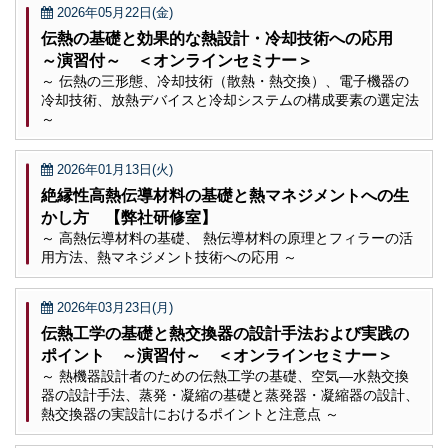
2026年05月22日(金)
伝熱の基礎と効果的な熱設計・冷却技術への応用
～演習付～ ＜オンラインセミナー＞
～ 伝熱の三形態、冷却技術（散熱・熱交換）、電子機器の
冷却技術、放熱デバイスと冷却システムの構成要素の選定法
～
2026年01月13日(火)
絶縁性高熱伝導材料の基礎と熱マネジメントへの生
かし方 【弊社研修室】
～ 高熱伝導材料の基礎、 熱伝導材料の原理とフィラーの活
用方法、熱マネジメント技術への応用 ～
2026年03月23日(月)
伝熱工学の基礎と熱交換器の設計手法および実践の
ポイント ～演習付～ ＜オンラインセミナー＞
～ 熱機器設計者のための伝熱工学の基礎、空気―水熱交換
器の設計手法、蒸発・凝縮の基礎と蒸発器・凝縮器の設計、
熱交換器の実設計におけるポイントと注意点 ～