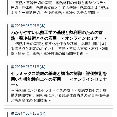
～ 蓄熱・蓄冷技術の基礎、蓄熱材料の分類と蓄熱システム
技術・具体例、熱搬送媒体としての機能性熱流体および熱エ
ネルギー搬送技術、今後の蓄熱・蓄冷システム展開 ～
2024年08月07日(水)
わかりやすい伝熱工学の基礎と熱利用のための蓄
熱・蓄冷技術とその応用 ＜オンラインセミナー＞
～ 伝熱工学の基礎と相変化を伴う熱移動、温度計測におけ
る留意点と測定のポイント、蓄熱・蓄冷の方式・材料・利用
例・留意点、蓄熱・蓄冷技術の最新開発動向 ～
2024年07月31日(水)
セラミックス焼結の基礎と構造の制御・評価技術を
用いた機能性向上への応用 ＜オンラインセミナ
ー＞
～ 液相法におけるセラミックスの成形・焼結プロセスと微
構造制御技術、固相法における焼結体微構造の定量評価手法
と構造変化の予測技術 ～
2024年05月13日(月)