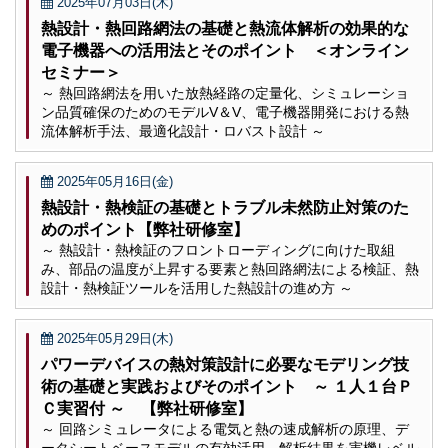
2025年07月03日(木)
熱設計・熱回路網法の基礎と熱流体解析の効果的な
電子機器への活用法とそのポイント ＜オンライン
セミナー＞
～ 熱回路網法を用いた放熱経路の定量化、シミュレーショ
ン品質確保のためのモデルV＆V、電子機器開発における熱
流体解析手法、最適化設計・ロバスト設計 ～
2025年05月16日(金)
熱設計・熱検証の基礎とトラブル未然防止対策のた
めのポイント【弊社研修室】
～ 熱設計・熱検証のフロントローディングに向けた取組
み、部品の温度が上昇する要素と熱回路網法による検証、熱
設計・熱検証ツールを活用した熱設計の進め方 ～
2025年05月29日(木)
パワーデバイスの熱対策設計に必要なモデリング技
術の基礎と実践およびそのポイント ～ １人１台Ｐ
Ｃ実習付 ～ 【弊社研修室】
～ 回路シミュレータによる電気と熱の速成解析の原理、デ