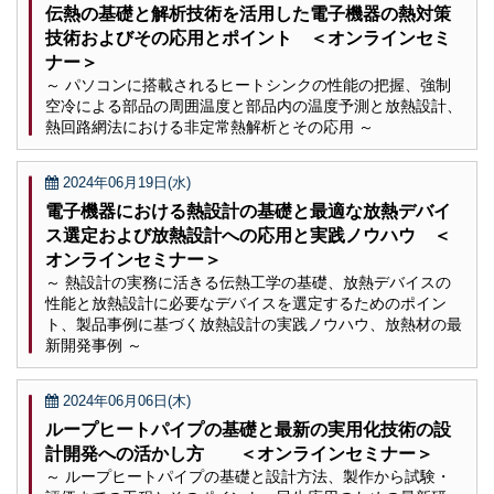
伝熱の基礎と解析技術を活用した電子機器の熱対策
技術およびその応用とポイント ＜オンラインセミ
ナー＞
～ パソコンに搭載されるヒートシンクの性能の把握、強制
空冷による部品の周囲温度と部品内の温度予測と放熱設計、
熱回路網法における非定常熱解析とその応用 ～
2024年06月19日(水)
電子機器における熱設計の基礎と最適な放熱デバイ
ス選定および放熱設計への応用と実践ノウハウ ＜
オンラインセミナー＞
～ 熱設計の実務に活きる伝熱工学の基礎、放熱デバイスの
性能と放熱設計に必要なデバイスを選定するためのポイン
ト、製品事例に基づく放熱設計の実践ノウハウ、放熱材の最
新開発事例 ～
2024年06月06日(木)
ループヒートパイプの基礎と最新の実用化技術の設
計開発への活かし方 ＜オンラインセミナー＞
～ ループヒートパイプの基礎と設計方法、製作から試験・