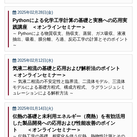
2025年02月28日(金)
Pythonによる化学工学計算の基礎と実務への応用実
践講座 ＜オンラインセミナー＞
～ Pythonによる物質収支、熱収支、蒸留、ガス吸収、液液
抽出、吸着、膜分離、ろ過、反応工学の計算とそのポイント
～
2025年02月12日(水)
気液二相流の基礎と応用および解析法のポイント
＜オンラインセミナー＞
～ 気液二相流の不安定性と臨界流、二流体モデル、三流体
モデルによる基礎方程式、構成方程式、 ラグランジュシミ
ュレーションによる解析方法 ～
2025年01月14日(火)
伝熱の基礎と未利用エネルギー（廃熱）を有効活用
した製品開発への応用および性能改善のポイン
ト ＜オンラインセミナー＞
～ 伝熱工学の基礎、相変化を伴う伝熱、熱物性計測とその