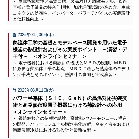
～ 車載搭載環境と品質目標、製品寿命と故障モデル、回路
基板と電子部品の接合信頼性、加速評価試験の進め方、車載
コネクタの信頼性、インバータ・パワーデバイスの実装設計
と信頼性向上 ～
2025年03月06日(木)
熱流体工学の基礎とモデルベース開発を用いた電子
機器の熱設計およびその実践ポイント ～演習・デ
モ付～ ＜オンラインセミナー＞
～ 電子機器における熱設計の現状とＭＢＤの役割、ＭＢＤ
に必要な熱流体工学の基礎、ＭＢＤに適した熱流体のモデリ
ング手法とそのポイント、熱設計の事例と実践演習 ～
2025年03月11日(火)
パワー半導体（ＳｉＣ、ＧａＮ）の高温対応実装技
術と高発熱密度電子機器における熱設計への応用
＜オンラインセミナー＞
～ 銀焼結接合の信頼性試験、高放熱パワーモジュール構造
の開発、パワーモジュール構造劣化診断、空冷／液冷および
沸騰浸漬冷却における熱設計と最新技術 ～