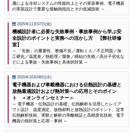
属による冷却システムの性能向上とその実装事例、電子機器
の実装設計で重要な接触熱抵抗とその低減技術 ～
2025年11月07日(金)
機械設計者に必要な失敗事例・事故事例から学ぶ安
全設計のポイントと実務への活かし方 【弊社研修
室】
～ 「失敗」の重要性、整備不良／運転ミス／不正問題／加
工硬化／温度差／熱処理／腐食／締結の失敗／高分子劣化な
どによる事故・失敗事例と具体的対策 ～
2025年10月08日(水)
電子機器および車載機器における伝熱設計の基礎と
放熱最適設計および熱対策への応用とそのポイン
ト ＜オンラインセミナー＞
～ 電子機器・伝熱設計の基礎、伝熱解析を活用したレイア
ウト設計、温度測定、放熱材料と放熱設計のポイント、定常
伝熱解析技術、実験と解析の乖離検証と高精度化技術、電子
機器の熱対策と応用・事例 ～