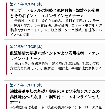
2026年01月15日(木)
サロゲートモデルの構築と流体解析・設計への応用
とそのポイント ＜オンラインセミナー＞
～ 最適性（ＫＫＴ）条件と勾配法、多目的問題のスカラー
化解法と非スカラー化解法、決定論的サロゲートモデルと確
率論的サロゲートモデル、航空機、ターボ機械、熱流体デバ
イスへの応用 ～
2025年12月03日(水)
乱流解析の基礎とポイントおよび応用技術 ＜オン
ラインセミナー＞
～ 圧力損失、熱伝達係数、混相流の乱流現象、乱流の基礎
方程式と乱流モデル、陽解法、陰解法、半陰解法に解析ポイ
ント ～
2025年12月17日(水)
沸騰浸漬冷却の基礎と実用化および冷却システムの
高性能化への応用 ～演習付～ ＜オンラインセミ
ナー＞
～沸騰浸漬（液浸）冷却技術の実用のポイント、ロータス金