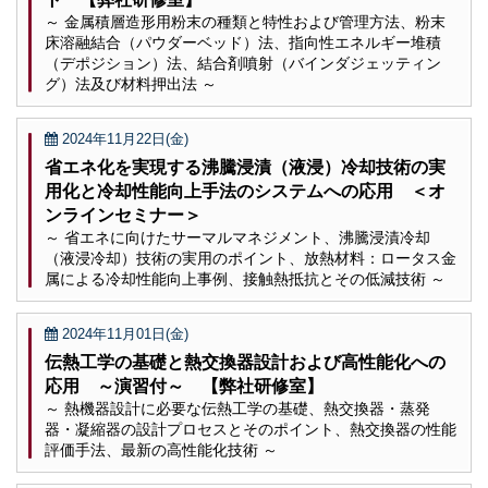
～ 金属積層造形用粉末の種類と特性および管理方法、粉末
床溶融結合（パウダーベッド）法、指向性エネルギー堆積
（デポジション）法、結合剤噴射（バインダジェッティン
グ）法及び材料押出法 ～
2024年11月22日(金)
省エネ化を実現する沸騰浸漬（液浸）冷却技術の実
用化と冷却性能向上手法のシステムへの応用 ＜オ
ンラインセミナー＞
～ 省エネに向けたサーマルマネジメント、沸騰浸漬冷却
（液浸冷却）技術の実用のポイント、放熱材料：ロータス金
属による冷却性能向上事例、接触熱抵抗とその低減技術 ～
2024年11月01日(金)
伝熱工学の基礎と熱交換器設計および高性能化への
応用 ～演習付～ 【弊社研修室】
～ 熱機器設計に必要な伝熱工学の基礎、熱交換器・蒸発
器・凝縮器の設計プロセスとそのポイント、熱交換器の性能
評価手法、最新の高性能化技術 ～