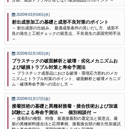
分類、成形トラブルが生じない成形品設計のポイント ～
2020年03月04日(水)
射出成形加工の基礎と成形不良対策のポイント
～ 射出成形の仕組み、 最適成形条件の見いだし方、成形不
良の発生と工程チェックの留意点、不良発生の原因究明手法
～
2020年02月19日(水)
プラスチックの破面解析と破壊・劣化メカニズムお
よび破損トラブル対策と寿命予測法
～ プラスチック成形品における破壊・環境応力割れのメカ
ニズムとトラブル対策のポイント、破面解析と破壊メカニズ
ム・破壊寿命予測への活かし方 ～
2020年01月17日(金)
接着技術の基礎と異種材接着・接合技術および加速
試験による寿命予測法 ～ 個別相談付 ～
～ 接着剤の種類、特徴、最適接着剤の選定法と留意点、最
新の異種材料接合法と応用事例、接着接合部の耐久性加速試