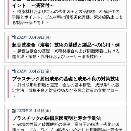
イント ～演習付～
～ 樹脂材料およびゴムの劣化因子と製品指標、寿命評価の
手順とポイント、ゴム材料の耐候劣化評価、紫外線防止によ
る製品寿命の向上 ～
2020年03月09日(月)
超音波接合（溶着）技術の基礎と製品への応用・例
～ 超音波接合の基礎、異種材接合および樹脂溶着における
超音波・振動・赤外線およびレーザー溶着技術 ～
2020年03月27日(金)
プラスチック射出成形の基礎と成形不良の対策技術
～ 射出成形用樹脂と選定、金型の基本構造、成形条件の設
定方法、成形不良と対策技術及び不具合対策の立案フロー
～
2020年01月31日(金)
プラスチックの破損原因究明と寿命予測法
～ 破壊の性質と破面解析の事例、高分子の構造・劣化と破
壊メカニズム、ワイブル解析を中心とした樹脂部品の寿命予