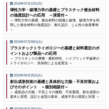
2019年07月22日(月)
弾性力学・破壊力学の基礎とプラスチック複合材料
の強度設計への応用 ～演習付～
～ 弾性力学の基礎、複合材料の損傷と破壊、破壊力学を利
用した複合材料の強度設計、耐久設計、じん性の改善事例
～
2019年07月09日(火)
プラスチックトライボロジーの基礎と材料選定のポ
イントおよび製品への応用
～ プラスチックの摩擦・磨耗特性、ハイブリッド平歯車の
トライボロジー、添加剤による改質法 ～
2019年06月25日(火)
射出成形技術の基礎と具体的な欠陥・不良対策およ
びそのポイント ～個別相談付～
～ 成形品の欠陥・不良とその種類、不良要因、射出成形の
基本と原理、設計と金型の基本、成形不良の原因と対策 ～
2019年06月28日(金)