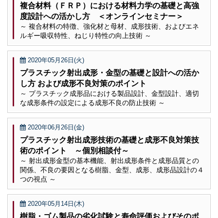
複合材料（ＦＲＰ）における材料力学の基礎と高強
度設計への活かし方 ＜オンラインセミナー＞
～ 複合材料の特徴、強化材と母材、成形技術、およびエネ
ルギー吸収特性、ねじり特性の向上技術 ～
2020年05月26日(火)
プラスチック射出成形・金型の基礎と設計への活か
し方 および成形不良対策のポイント
～ プラスチック成形品における製品設計、金型設計、適切
な成形条件の設定による成形不良の防止技術 ～
2020年06月26日(金)
プラスチック射出成形技術の基礎と成形不良対策技
術のポイント ～個別相談付～
～ 射出成形金型の基本機能、射出成形条件と成形品質との
関係、不良の要因となる樹脂、金型、成形、成形品設計の４
つの視点 ～
2020年05月14日(木)
樹脂・ゴム製品の劣化試験と寿命評価およびそのポ