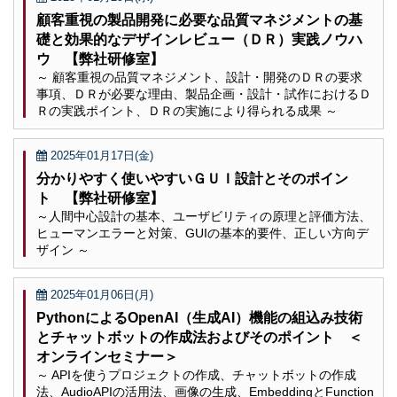
顧客重視の製品開発に必要な品質マネジメントの基
礎と効果的なデザインレビュー（ＤＲ）実践ノウハ
ウ 【弊社研修室】
～ 顧客重視の品質マネジメント、設計・開発のＤＲの要求
事項、ＤＲが必要な理由、製品企画・設計・試作におけるＤ
Ｒの実践ポイント、ＤＲの実施により得られる成果 ～
2025年01月17日(金)
分かりやすく使いやすいＧＵＩ設計とそのポイン
ト 【弊社研修室】
～人間中心設計の基本、ユーザビリティの原理と評価方法、
ヒューマンエラーと対策、GUIの基本的要件、正しい方向デ
ザイン ～
2025年01月06日(月)
PythonによるOpenAI（生成AI）機能の組込み技術
とチャットボットの作成法およびそのポイント ＜
オンラインセミナー＞
～ APIを使うプロジェクトの作成、チャットボットの作成
法、AudioAPIの活用法、画像の生成、EmbeddingとFunction