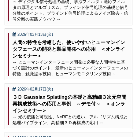
～ ディジタル信号処理の基礎、学ぶフィルタ：適応フィル
タの原理とアルゴリズム、ブラインド信号処理の基礎と信号
分離のポイント、ブラインド信号処理によるノイズ除去・信
号分離の実践ノウハウ ～
2026年03月13日(金)
人間の特性を考慮した、使いやすいヒューマンイン
タフェースの開発と製品開発への応用 ＜オンライ
ンセミナー＞
～ ヒューマンインターフェース開発に必要な人間特性に基
づく設計のポイント、最新のヒューマンインターフェースの
特徴、触覚提示技術、ヒューマンモニタリング技術 ～
2026年02月17日(火)
３Ｄ Gaussian Splattingの基礎と高精細３次元空間
再構成技術への応用と事例 ～デモ付～ ＜オンラ
インセミナー＞
～ 光の伝播と可視性、NeRFとの違い、アルゴリズム構成と
処理パイプライン、高精細３Ｄ再構成の応用 ～