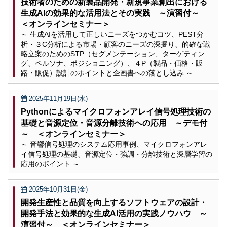
技術者のための新製品開発・新規事業創出における
生成AIの効果的な活用法とその実践 ～演習付～
＜オンラインセミナー＞
～ 生成AIを活用して正しいニーズをつかむコツ、PEST分
析・３C分析による市場・顧客のニーズの深掘り、的確な戦
略立案のためのSTP（セグメンテーション、ターゲティン
グ、ペルソナ、ポジショニング）、４P（製品・価格・販
路・販促）設計のポイントと企画書への落とし込み ～
2025年11月19日(水)
Pythonによるマイクロフォンアレイ信号処理技術の
基礎と音源定位・音源分離技術への応用 ～デモ付
～ ＜オンラインセミナー＞
～ 音響信号処理のシステム応用事例、マイクロフォンアレ
イ信号処理の基礎、音源定位・強調・分離技術と深層学習の
応用のポイント ～
2025年10月31日(金)
開発生産性と品質を向上するソフトウェアの設計・
開発手法と効果的な生成AI活用の実践ノウハウ ～
演習付～ ＜オンラインセミナー＞