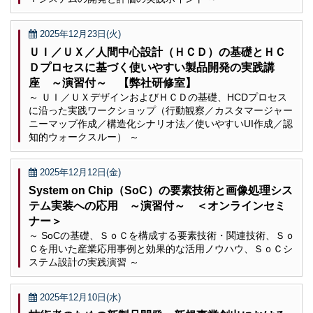
2025年12月23日(火)
ＵＩ／ＵＸ／人間中心設計（ＨＣＤ）の基礎とＨＣ
Ｄプロセスに基づく使いやすい製品開発の実践講
座 ～演習付～ 【弊社研修室】
～ ＵＩ／ＵＸデザインおよびＨＣＤの基礎、HCDプロセス
に沿った実践ワークショップ（行動観察／カスタマージャー
ニーマップ作成／構造化シナリオ法／使いやすいUI作成／認
知的ウォークスルー） ～
2025年12月12日(金)
System on Chip（SoC）の要素技術と画像処理シス
テム実装への応用 ～演習付～ ＜オンラインセミ
ナー＞
～ SoCの基礎、ＳｏＣを構成する要素技術・関連技術、Ｓｏ
Ｃを用いた産業応用事例と効果的な活用ノウハウ、ＳｏＣシ
ステム設計の実践演習 ～
2025年12月10日(水)