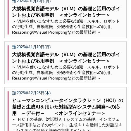
2026年01月19日(月)
大規模視覚言語モデル（VLM）の基礎と活用のポイ
ントおよび応用事例 ＜オンラインセミナー＞
～ VLMを使いこなすために必要な知識・スキル、ロボット
の行動生成、自動運転、外観検査や生産技術への応用、
ReasoningやVisual Promptingなどの最新技術 ～
2025年11月10日(月)
大規模視覚言語モデル（VLM）の基礎と活用のポイ
ントおよび応用事例 ＜オンラインセミナー＞
～ VLMを使いこなすために必要な知識・スキル、ロボット
の行動生成、自動運転、外観検査や生産技術への応用、
ReasoningやVisual Promptingなどの最新技術 ～
2025年12月25日(木)
ヒューマンコンピュータインタラクション（HCI）の
基礎と生成AIを用いた対話型AIシステム開発への応
用 ～デモ付～ ＜オンラインセミナー＞
～ ＨＣＩの基礎、対話型ＡＩシステムの基礎、インタフェ
ース評価手法とそのポイント、生成ＡＩを活用した対話型Ａ
Ｉシステムの開発と評価の実践ポイント ～