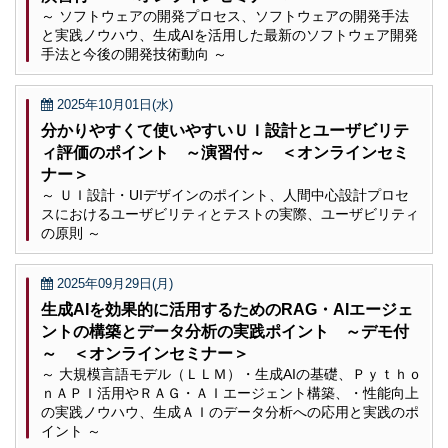
～ ソフトウェアの開発プロセス、ソフトウェアの開発手法
と実践ノウハウ、生成AIを活用した最新のソフトウェア開発
手法と今後の開発技術動向 ～
2025年10月01日(水)
分かりやすくて使いやすいＵＩ設計とユーザビリテ
ィ評価のポイント ～演習付～ ＜オンラインセミ
ナー＞
～ ＵＩ設計・UIデザインのポイント、人間中心設計プロセ
スにおけるユーザビリティとテストの実際、ユーザビリティ
の原則 ～
2025年09月29日(月)
生成AIを効果的に活用するためのRAG・AIエージェ
ントの構築とデータ分析の実践ポイント ～デモ付
～ ＜オンラインセミナー＞
～ 大規模言語モデル（ＬＬＭ）・生成AIの基礎、Ｐｙｔｈｏ
ｎＡＰＩ活用やＲＡＧ・ＡＩエージェント構築、・性能向上
の実践ノウハウ、生成ＡＩのデータ分析への応用と実践のポ
イント ～