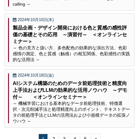
calling ～
2024年10月10日(木)
製品企画・デザイン開発における色と質感の感性評
価の基礎とその応用 ～演習付～ ＜オンラインセ
ミナー＞
～ 色の見方と扱い方、多色配色の効果的な演出方法、色彩
感情の測定、色と質感（触感）の相互関係、色彩感性の実践
的な活用法 ～
2024年10月18日(金)
AIシステム構築のためのデータ前処理技術と精度向
上手法およびLLMの効果的な活用ノウハウ ～デモ
付～ ＜オンラインセミナー＞
～ 機械学習における基本的なデータ前処理技術、特徴選
択・次元削減手法と処理精度向上のポイント、テキストデー
タの前処理手法とLLMの活用法および小規模データの拡張ノ
ウハウ ～
1
2
3
4
5
»