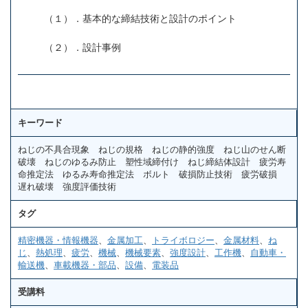
（１）．基本的な締結技術と設計のポイント
（２）．設計事例
キーワード
ねじの不具合現象 ねじの規格 ねじの静的強度 ねじ山のせん断
破壊 ねじのゆるみ防止 塑性域締付け ねじ締結体設計 疲労寿
命推定法 ゆるみ寿命推定法 ボルト 破損防止技術 疲労破損
遅れ破壊 強度評価技術
タグ
精密機器・情報機器
、
金属加工
、
トライボロジー
、
金属材料
、
ね
じ
、
熱処理
、
疲労
、
機械
、
機械要素
、
強度設計
、
工作機
、
自動車・
輸送機
、
車載機器・部品
、
設備
、
電装品
受講料