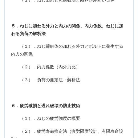
（２）．ねじ山のせん断破壊と限界かみあい長さ
５．ねじに加わる外力と内力の関係、内力係数、ねじに加
わる負荷の解析法
（１）．ねじ締結体の加わる外力とボルトに発生する
内力の関係
（２）．内力係数（内外力比）
（３）．負荷の測定法・解析法
６．疲労破損と遅れ破壊の防止技術
（１）．ねじの疲労強度の概要
（２）．疲労寿命推定法（疲労限度設計、有限寿命設