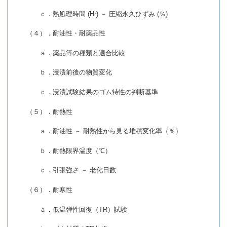
ｃ．熱処理時間 (Hr) － 圧縮永久ひずみ (％)
（４）．耐油性・耐薬品性
ａ．薬品等の種類と適合比較
ｂ．浸漬前後の物質変化
ｃ．浸漬試験結果のゴム特性の判断基準
（５）．耐熱性
ａ．耐油性 － 耐熱性から見る堆積変化率（％）
ｂ．耐熱限界温度（℃）
ｃ．引張強さ － 老化日数
（６）．耐寒性
ａ．低温弾性回復（TR）試験