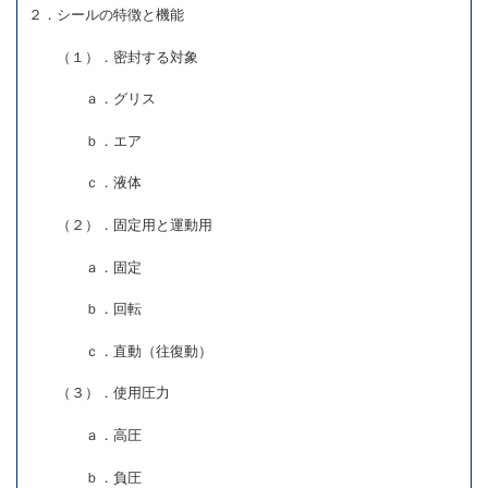
２．シールの特徴と機能
（１）．密封する対象
ａ．グリス
ｂ．エア
ｃ．液体
（２）．固定用と運動用
ａ．固定
ｂ．回転
ｃ．直動（往復動）
（３）．使用圧力
ａ．高圧
ｂ．負圧